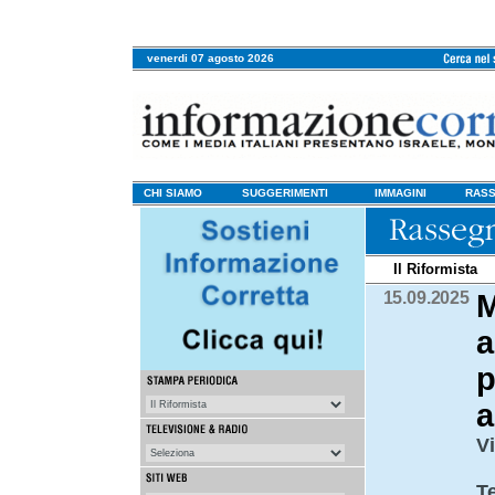
venerdi 07 agosto 2026
CHI SIAMO
SUGGERIMENTI
IMMAGINI
RASS
Il Riformista
15.09.2025
M
a
p
a
Vi
T