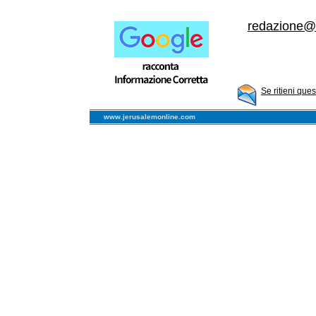
redazione@il
Se ritieni que
www.jerusalemonline.com