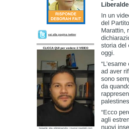
Liberald
In un vide
del Partit
Marattin, 
vai alla pagina twitter
dichiarazi
storia del
CLICCA QUI per vedere il VIDEO
oggi.
“L’esame d
ad aver ri
sono sempr
da quando 
rappresen
palestines
“Ecco per
agli estre
nuovi inse
Israele sta eliminando i nuovi nazisti con