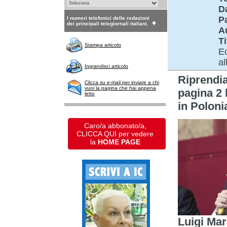
D
P
I numeri telefonici delle redazioni
dei principali telegiornali italiani.
A
Ti
Stampa articolo
Ec
al
Ingrandisci articolo
Riprendi
Clicca su e-mail per inviare a chi
vuoi la pagina che hai appena
pagina 2 
letto
in Poloni
Caro/a abbonato/a,
CLICCA QUI per vedere
la
HOME PAGE
Luigi Mar