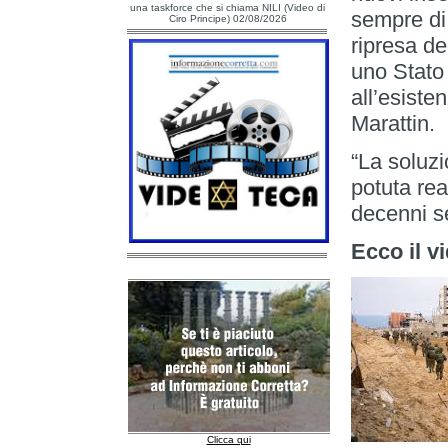
una taskforce che si chiama NILI (Video di
sempre di 
Ciro Principe) 02/08/2026
ripresa de
uno Stato 
all’esiste
Marattin.
“La soluz
potuta rea
decenni se
Ecco il vi
Clicca qui