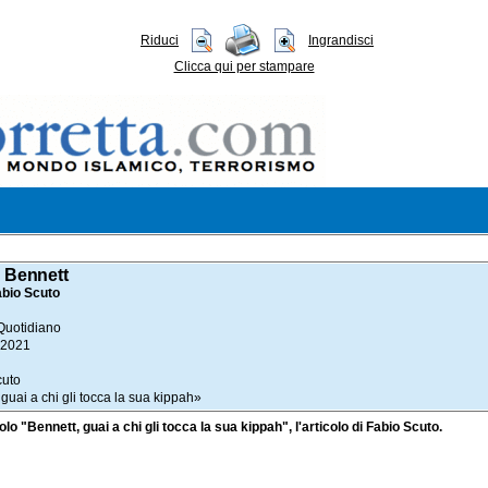
Riduci
Ingrandisci
Clicca qui per stampare
i Bennett
bio Scuto
o Quotidiano
 2021
cuto
 guai a chi gli tocca la sua kippah»
tolo "Bennett, guai a chi gli tocca la sua kippah", l'articolo di Fabio Scuto.