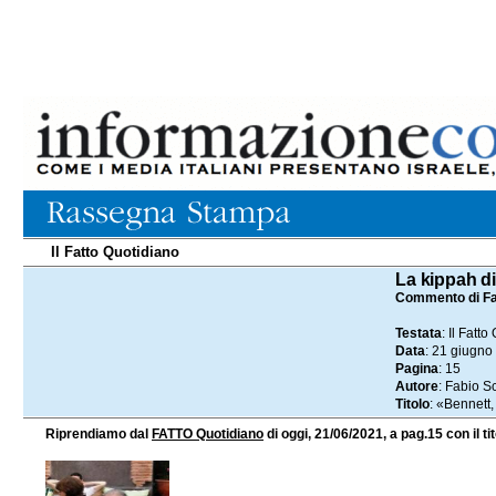
Il Fatto Quotidiano
21.06.2021
La kippah d
Commento di Fa
Testata
: Il Fatt
Data
: 21 giugno
Pagina
: 15
Autore
: Fabio S
Titolo
: «Bennett,
Riprendiamo dal
FATTO Quotidiano
di oggi, 21/06/2021, a pag.15 con il ti