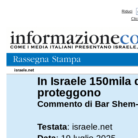
Riduci
Clic
israele.net
In Israele 150mila dr
19.07.2025
proteggono
Commento di Bar Shem
Testata
: israele.net