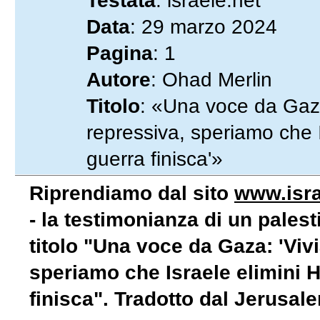
Testata
: israele.net
Data
: 29 marzo 2024
Pagina
: 1
Autore
: Ohad Merlin
Titolo
: «Una voce da Gaza
repressiva, speriamo che 
guerra finisca'»
Riprendiamo dal sito
www.isra
- la testimonianza di un pales
titolo "Una voce da Gaza: 'Viv
speriamo che Israele elimini 
finisca". Tradotto dal Jerusal