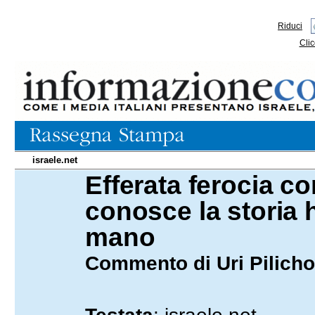
Riduci
Clic
israele.net
Efferata ferocia co
18.01.2024
conosce la storia 
mano
Commento di Uri Pilich