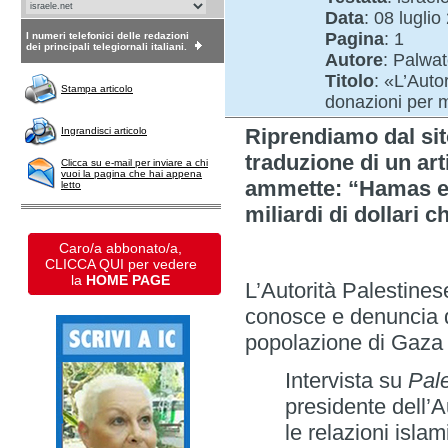
Data
: 08 luglio
Pagina
: 1
I numeri telefonici delle redazioni
dei principali telegiornali italiani.
Autore
: Palwa
Titolo
: «L’Aut
Stampa articolo
donazioni per mi
Riprendiamo dal si
Ingrandisci articolo
traduzione di un art
Clicca su e-mail per inviare a chi
vuoi la pagina che hai appena
ammette: “Hamas e 
letto
miliardi di dollari c
Caro/a abbonato/a,
CLICCA QUI per vedere
la
HOME PAGE
L’Autorità Palestines
conosce e denuncia da
popolazione di Gaza s
Intervista su
Pal
presidente dell’A
le relazioni isla