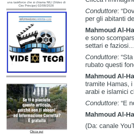
una taskforce che si chiama NILI (Video di
Ciro Principe) 02/08/2026
Conduttore
: “Dov
per gli abitanti d
Mahmoud Al-H
e sono scomparsi,
settari e faziosi
Conduttore
: “St
rubato questi fond
Mahmoud Al-H
tramite Hamas, i 
arabi e islamici
Conduttore
: “E 
Mahmoud Al-Ha
(Da: canale You
Clicca qui