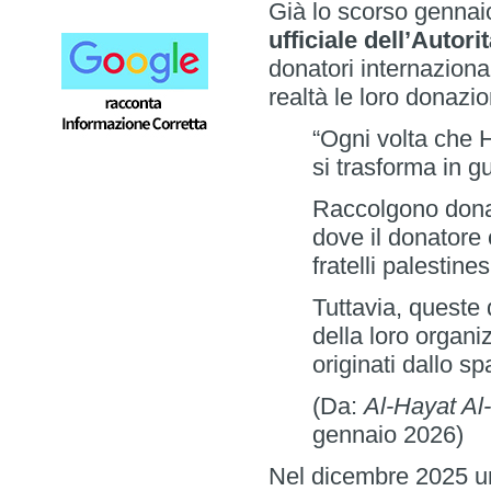
Già lo scorso genna
ufficiale dell’Autor
donatori internazional
realtà le loro donazi
“Ogni volta che H
si trasforma in g
Raccolgono donazi
dove il donatore 
fratelli palestines
Tuttavia, queste 
della loro organi
originati dallo s
(Da:
Al-Hayat Al
gennaio 2026)
Nel dicembre 2025 u