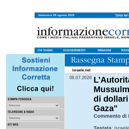
domenica 09 agosto 2026
CHI SIAMO
SUGGERIMENTI
IMMAGINI
RASS
israele.net
08.07.2026
L’Autori
Mussulma
di dollar
Gaza”
Commento di 
Testata
: israel