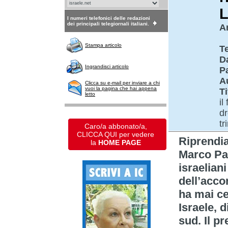
L
I numeri telefonici delle redazioni
dei principali telegiornali italiani.
Ar
Stampa articolo
T
D
Ingrandisci articolo
P
A
Clicca su e-mail per inviare a chi
vuoi la pagina che hai appena
Ti
letto
il
dr
tr
Caro/a abbonato/a,
CLICCA QUI per vedere
Riprendi
la
HOME PAGE
Marco Pag
israeliani
dell’acco
ha mai ce
Israele, d
sud. Il p