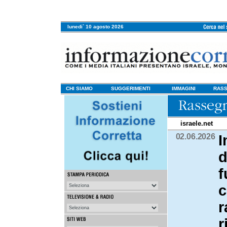
lunedi` 10 agosto 2026
CHI SIAMO
SUGGERIMENTI
IMMAGINI
RASS
israele.net
02.06.2026
I
d
f
c
r
r