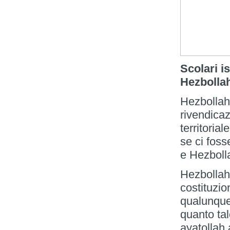
Scolari i
Hezbollah
Hezbollah
rivendicaz
territoria
se ci foss
e Hezbolla
Hezbollah
costituzio
qualunque
quanto tal
ayatollah 