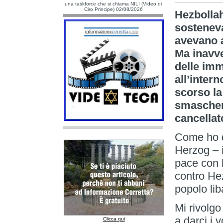
una taskforce che si chiama NILI (Video di
Ciro Principe) 02/08/2026
Hezbollah
sosteneva
avevano a
Ma inavve
delle imm
all’inter
scorso la
smascher
cancellat
Come ho d
Herzog – i
pace con l
contro Hez
popolo li
Mi rivolgo
a darci i 
Clicca qui