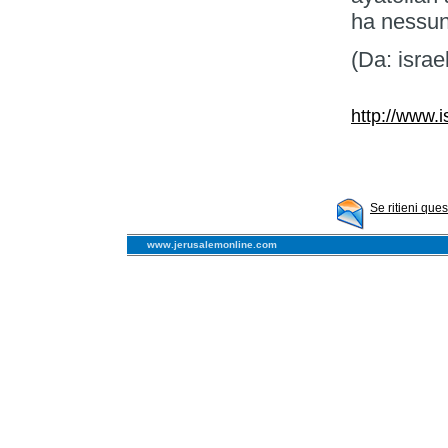
ha nessun 
(Da: israe
http://www.i
Se ritieni que
www.jerusalemonline.com