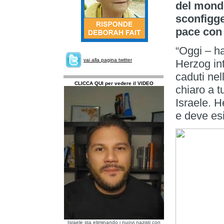
del mondo
sconfigge
pace con 
“Oggi – ha
vai alla pagina twitter
Herzog in
caduti nel
CLICCA QUI per vedere il VIDEO
chiaro a t
Israele. H
e deve esi
Israele sta eliminando i nuovi nazisti con