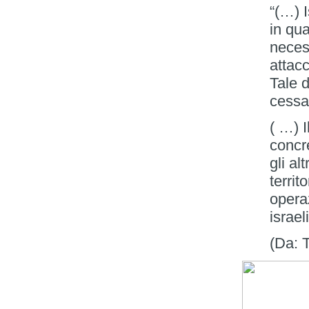
“(…) I
in qu
neces
attacc
Tale d
cessaz
( …) 
concre
gli al
territ
operaz
israel
(Da: T