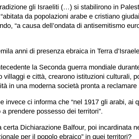
dizione gli Israeliti (…) si stabilirono in Palest
abitata da popolazioni arabe e cristiano giudaic
do, “a causa dell’ondata di antisemitismo europ
mila anni di presenza ebraica in Terra d’Israele
tecedente la Seconda guerra mondiale durante il
illaggi e città, crearono istituzioni culturali, po
tà in una moderna società pronta a reclamare 
ale invece ci informa che “nel 1917 gli arabi, a
 a prendere possesso dei territori”.
na certa Dichiarazione Balfour, poi incardinata 
nale per il popolo ebraico” in quei territori?