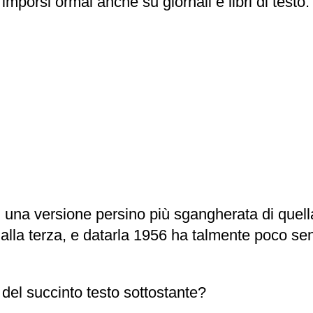
mporsi ormai anche su giornali e libri di testo.
a in una versione persino più sgangherata di qu
 alla terza, e datarla 1956 ha talmente poco se
 del succinto testo sottostante?