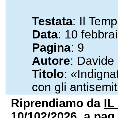
Testata
: Il Tem
Data
: 10 febbra
Pagina
: 9
Autore
: David
Titolo
: «Indigna
con gli antisemit
Riprendiamo da
IL
10/102/2026, a pag. 