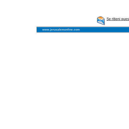
Se ritieni que
www.jerusalemonline.com