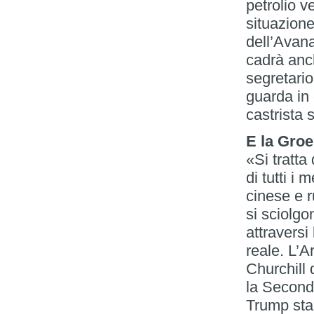
petrolio v
situazione
dell’Avan
cadrà anc
segretari
guarda in 
castrista 
E la Gro
«Si tratta
di tutti i 
cinese e r
si sciolgo
attraversi 
reale. L’A
Churchill 
la Second
Trump sta