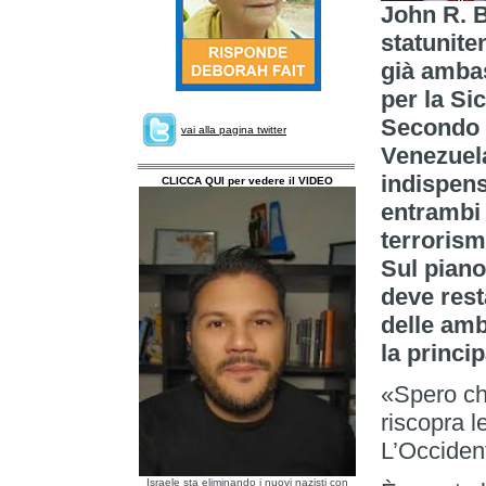
John R. B
statunite
già ambas
per la Si
Secondo B
vai alla pagina twitter
Venezuela
indispens
CLICCA QUI per vedere il VIDEO
entrambi 
terrorism
Sul piano
deve rest
delle amb
la princi
«Spero ch
riscopra l
L’Occiden
Israele sta eliminando i nuovi nazisti con