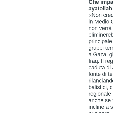
Che impat
ayatollah
«Non credo
in Medio O
non verrà
eliminereb
principale
gruppi te
a Gaza, gl
Iraq. Il r
caduta di 
fonte di t
rilanciand
balistici
regionale
anche se 
incline a 