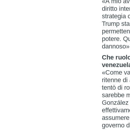
«A mio avv
diritto in
strategia 
Trump sta 
permettend
potere. Qu
dannoso»
Che ruol
venezuel
«Come val
ritenne di
tentò di r
sarebbe m
González U
effettivam
assumere 
governo di