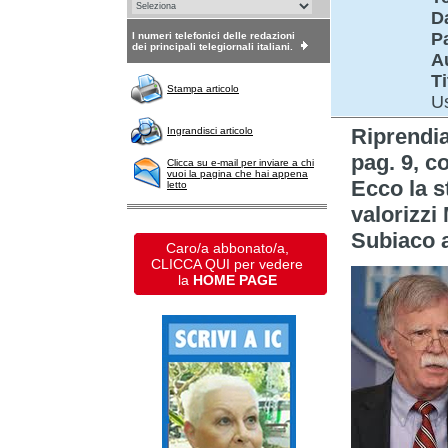
D
P
I numeri telefonici delle redazioni
dei principali telegiornali italiani.
A
Ti
Stampa articolo
Us
Riprend
Ingrandisci articolo
pag. 9, c
Clicca su e-mail per inviare a chi
vuoi la pagina che hai appena
Ecco la st
letto
valorizzi 
Subiaco 
Caro/a abbonato/a,
CLICCA QUI per vedere
la
HOME PAGE