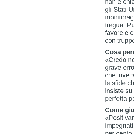
non è chia
gli Stati U
monitorag
tregua. Pu
favore e d
con truppe
Cosa pens
«Credo no
grave erro
che invec
le sfide c
insiste s
perfetta p
Come giu
«Positiva
impegnati 
per cento 