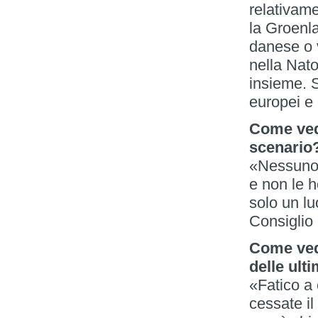
relativam
la Groenla
danese o 
nella Nat
insieme. 
europei e 
Come vede
scenario
«Nessuno.
e non le h
solo un lu
Consiglio
Come vede
delle ult
«Fatico a 
cessate i