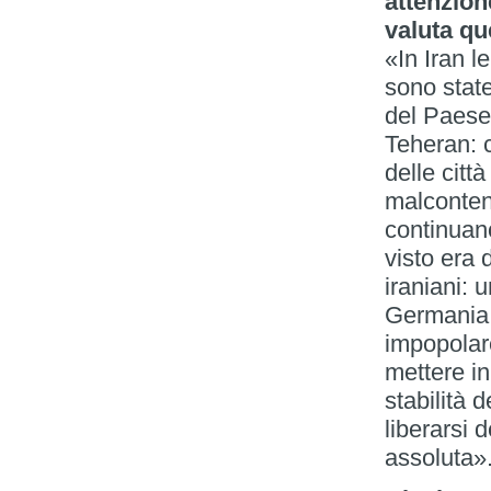
attenzion
valuta qu
«In Iran l
sono state
del Paese
Teheran: c
delle citt
malconten
continuan
visto era d
iraniani: 
Germania d
impopolar
mettere in
stabilità 
liberarsi 
assoluta»