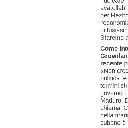
nucleare.
ayatollah”
per Hezbo
l’economi
diffusissi
Staremo a
Come inte
Groenland
recente p
«Non cred
politica: 
termini st
governo c
Maduro. D
chiamai C
della tira
cubano è 