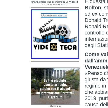
È questa 
una taskforce che si chiama NILI (Video di
Ciro Principe) 02/08/2026
Bolton
, 
ed ex cons
Donald Tr
Ronald Rea
controllo 
internazi
degli Stat
Come valu
dall’ammi
Venezuel
«Penso che
giusta da 
regime in 
che abbiam
2019, pur
causa dell
Clicca qui