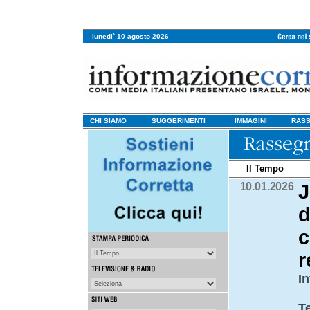
lunedi` 10 agosto 2026
CHI SIAMO
SUGGERIMENTI
IMMAGINI
RASS
Il Tempo
10.01.2026
J
d
c
r
I
T