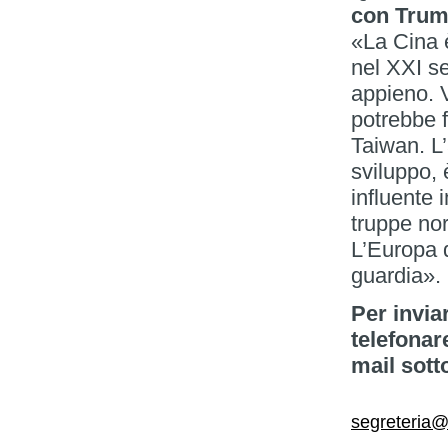
con Tru
«La Cina 
nel XXI s
appieno. 
potrebbe f
Taiwan. L
sviluppo,
influente 
truppe no
L’Europa 
guardia».
Per invia
telefonar
mail sott
segreteria@