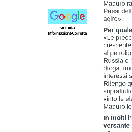
Maduro rap
Paesi dell
agire».
Per qual
«Le preoc
crescente
al petroli
Russia e C
droga, imm
interessi 
Ritengo qu
soprattut
vinto le e
Maduro le 
In molti 
versante 