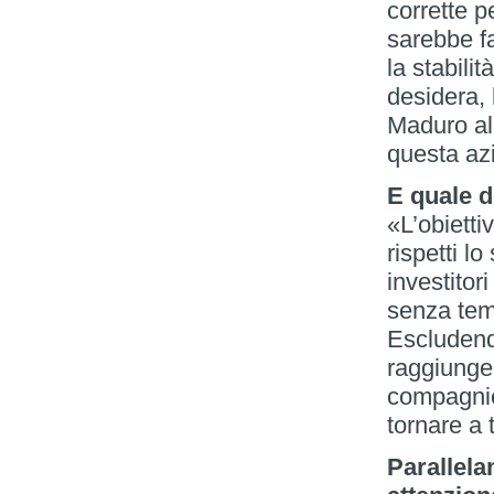
corrette 
sarebbe fa
la stabil
desidera,
Maduro al 
questa az
E quale d
«L’obiett
rispetti lo
investitor
senza teme
Escludendo
raggiunger
compagnie
tornare a 
Parallela