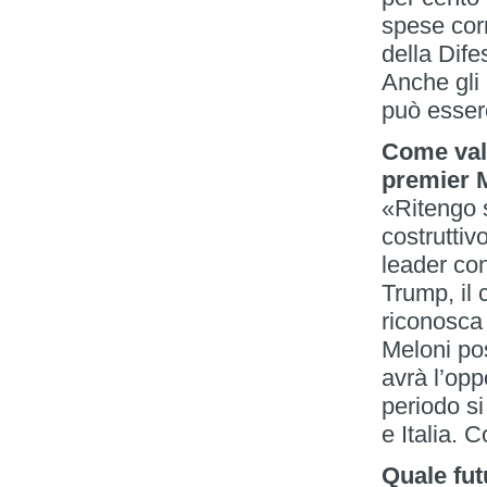
spese corr
della Dife
Anche gli 
può esser
Come valu
premier M
«Ritengo 
costruttiv
leader con
Trump, il 
riconosca 
Meloni po
avrà l’opp
periodo si 
e Italia. 
Quale fut