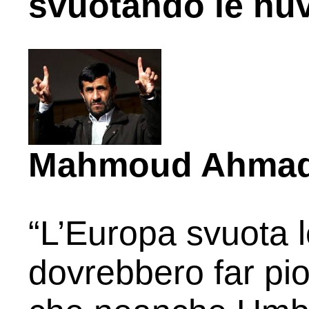
svuotando le nuv
Mahmoud Ahmad
“L’Europa svuota 
dovrebbero far piov