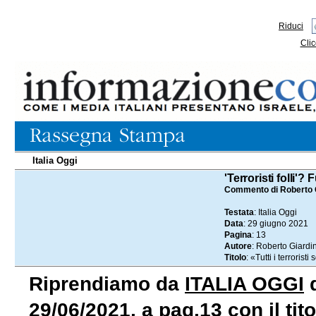
Riduci
Clic
Italia Oggi
29.06.2021
'Terroristi folli'?
Commento di Roberto 
Testata
: Italia Oggi
Data
: 29 giugno 2021
Pagina
: 13
Autore
: Roberto Giardi
Titolo
: «Tutti i terroristi
Riprendiamo da
ITALIA OGGI
d
29/06/2021, a pag.13 con il titol