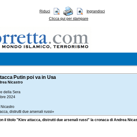
Riduci
Ingrandisci
Clicca qui per stampare
tacca Putin poi va in Usa
drea Nicastro
re della Sera
mbre 2024
 Nicastro
tacca, distrutti due arsenali russi»
on il titolo "Kiev attacca, distrutti due arsenali russi" la cronaca di Andrea Nica