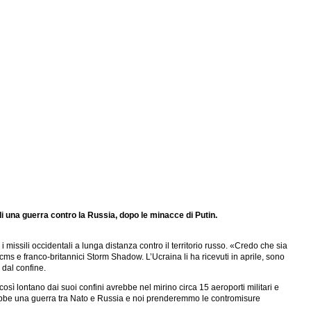
di una guerra contro la Russia, dopo le minacce di Putin.
missili occidentali a lunga distanza contro il territorio russo. «Credo che sia
s e franco-britannici Storm Shadow. L’Ucraina li ha ricevuti in aprile, sono
 dal confine.
osì lontano dai suoi confini avrebbe nel mirino circa 15 aeroporti militari e
erebbe una guerra tra Nato e Russia e noi prenderemmo le contromisure