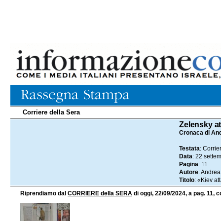
Corriere della Sera
22.09.2024
Zelensky at
Cronaca di An
Testata
: Corrie
Data
: 22 sette
Pagina
: 11
Autore
: Andrea
Titolo
: «Kiev at
Riprendiamo dal
CORRIERE della SERA
di oggi, 22/09/2024, a pag. 11, c