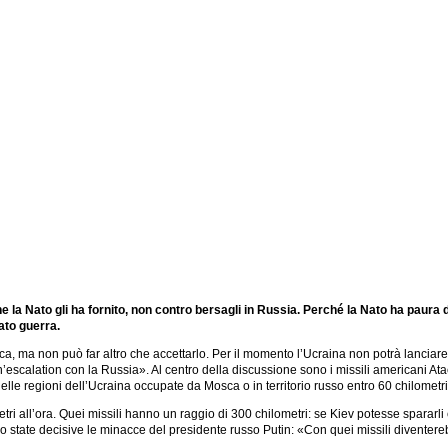
 la Nato gli ha fornito, non contro bersagli in Russia. Perché la Nato ha paura 
ato guerra.
a, ma non può far altro che accettarlo. Per il momento l’Ucraina non potrà lanciare i 
calation con la Russia». Al centro della discussione sono i missili americani Atacm
 nelle regioni dell’Ucraina occupate da Mosca o in territorio russo entro 60 chilometri
 all’ora. Quei missili hanno un raggio di 300 chilometri: se Kiev potesse spararli c
sono state decisive le minacce del presidente russo Putin: «Con quei missili divent