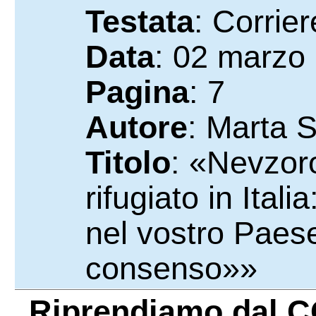
Testata
: Corrie
Data
: 02 marzo
Pagina
: 7
Autore
: Marta S
Titolo
: «Nevzoro
rifugiato in Ital
nel vostro Paes
consenso»»
Riprendiamo dal
C