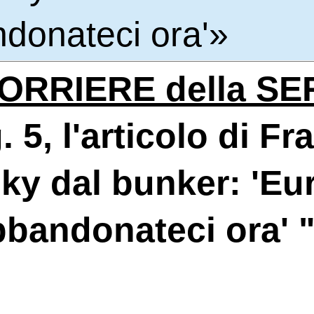
donateci ora'»
ORRIERE della SE
. 5, l'articolo di 
sky dal bunker: 'Eu
bandonateci ora' "