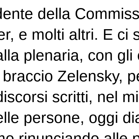
dente della Commiss
 e molti altri. E ci s
la plenaria, con gli 
a braccio Zelensky, 
discorsi scritti, nel
le persone, oggi di
amo rinunciando alle 