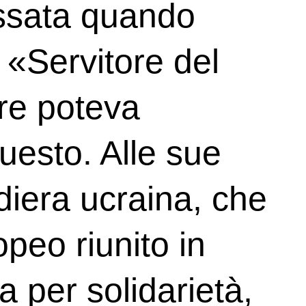
ossata quando
l «Servitore del
re poteva
uesto. Alle sue
ndiera ucraina, che
peo riunito in
a per solidarietà,