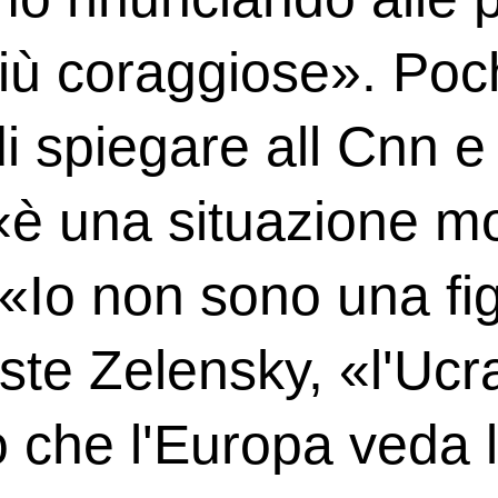
e più coraggiose». Poc
i spiegare all Cnn e 
 «è una situazione mo
 «Io non sono una fig
iste Zelensky, «l'Ucr
o che l'Europa veda 