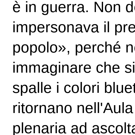
è in guerra. Non 
impersonava il pres
popolo», perché 
immaginare che si 
spalle i colori blu
ritornano nell'Aul
plenaria ad ascolta