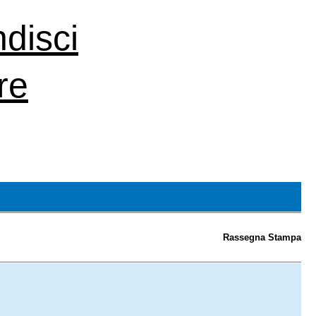
ndisci
re
Rassegna Stampa