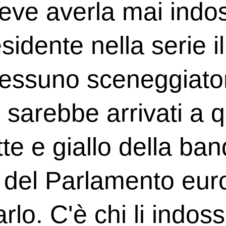
deve averla mai ind
idente nella serie i
nessuno sceneggiato
sarebbe arrivati a q
ette e giallo della ba
a del Parlamento euro
rlo. C'è chi li indoss