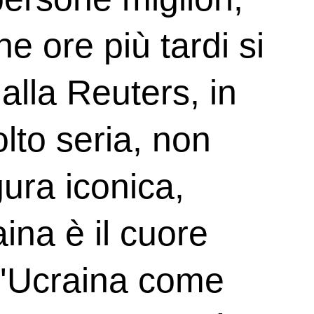
he ore più tardi si
alla Reuters, in
lto seria, non
ura iconica,
aina è il cuore
l'Ucraina come