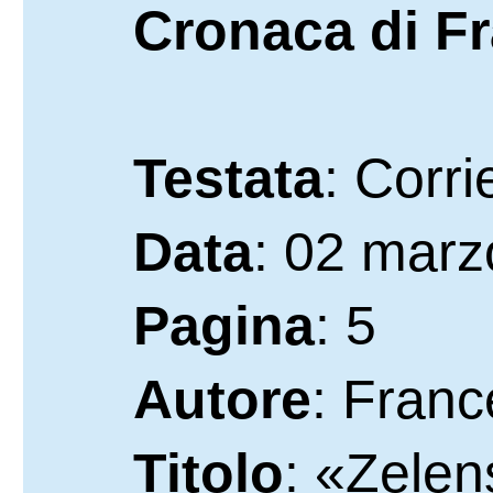
Cronaca di F
Testata
: Corri
Data
: 02 mar
Pagina
: 5
Autore
: Fran
Titolo
: «Zelen