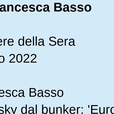
rancesca Basso
ere della Sera
zo 2022
cesca Basso
sky dal bunker: 'Eu