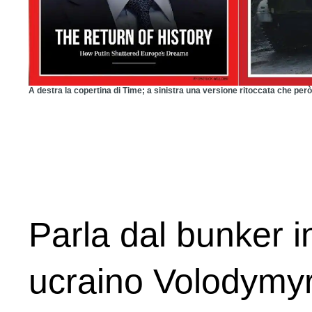
A destra la copertina di Time; a sinistra una versione ritoccata che però
Parla dal bunker i
ucraino Volodymyr 