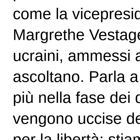
come la vicepresi
Margrethe Vestager,
ucraini, ammessi al
ascoltano. Parla 
più nella fase dei 
vengono uccise del
per la libertà: sti