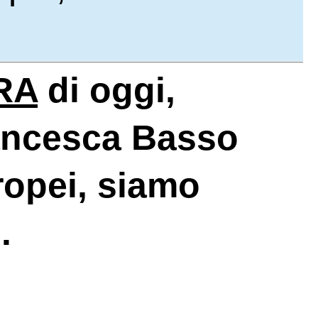
RA
di oggi,
Francesca Basso
ropei, siamo
.