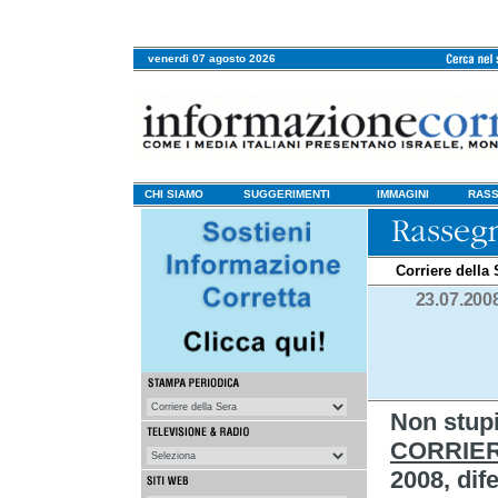
venerdi 07 agosto 2026
CHI SIAMO
SUGGERIMENTI
IMMAGINI
RASS
Corriere della 
23.07.200
Non stup
CORRIER
2008, dife