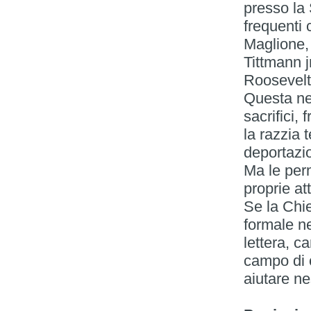
presso la
frequenti 
Maglione,
Tittmann j
Roosevelt 
Questa neu
sacrifici,
la razzia 
deportazio
Ma le perm
proprie att
Se la Chie
formale neu
lettera, ca
campo di 
aiutare n