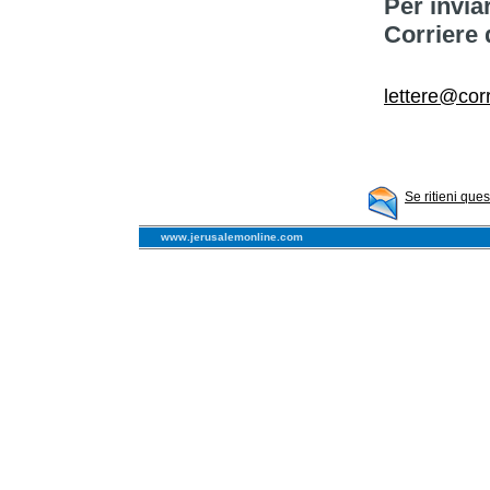
Per invia
Corriere 
lettere@corr
Se ritieni que
www.jerusalemonline.com