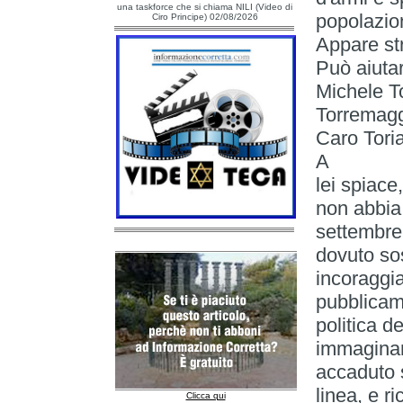
una taskforce che si chiama NILI (Video di
popolazion
Ciro Principe) 02/08/2026
Appare str
Può aiutar
Michele T
Torremagg
Caro Tori
A
lei spiace
non abbia 
settembre
dovuto sos
incoraggia
pubblicam
politica d
immaginan
accaduto 
linea, e r
Clicca qui