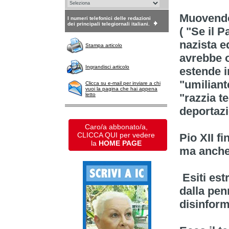
Muovendo 
I numeri telefonici delle redazioni
dei principali telegiornali italiani.
(
"Se il 
nazista ed
Stampa articolo
avrebbe o
Ingrandisci articolo
estende i
"umilian
Clicca su e-mail per inviare a chi
vuoi la pagina che hai appena
letto
"razzia t
deportazi
Caro/a abbonato/a,
CLICCA QUI per vedere
Pio XII f
la
HOME PAGE
ma anche
Esiti est
dalla pe
disinform