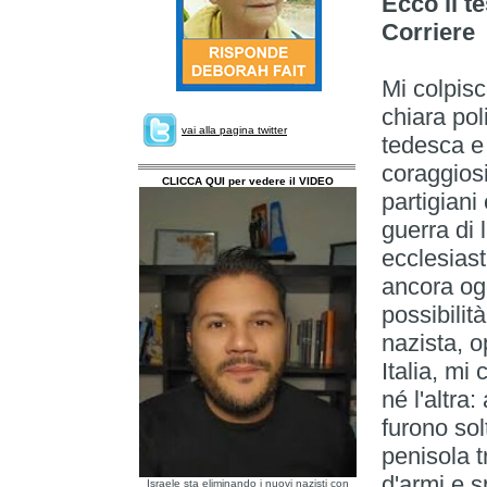
Ecco il t
Corriere 
Mi colpisc
chiara pol
vai alla pagina twitter
tedesca e 
coraggiosi
CLICCA QUI per vedere il VIDEO
partigiani
guerra di 
ecclesias
ancora ogg
possibilità
nazista, o
Italia, mi
né l'altra
furono sol
penisola t
d'armi e s
Israele sta eliminando i nuovi nazisti con