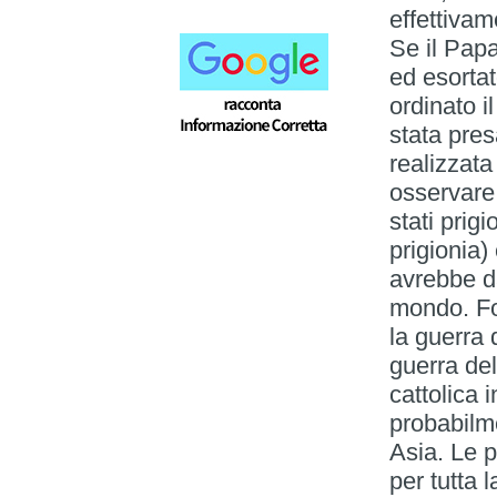
effettivam
Se il Pap
ed esortato
ordinato i
stata pre
realizzata
osservare 
stati prig
prigionia)
avrebbe da
mondo. For
la guerra 
guerra de
cattolica i
probabilme
Asia. Le p
per tutta l