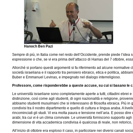
Hanoch Ben Pazi
Sempre di più, in Italia come nel resto dell’Occidente, prende piede l’idea 
espressione o che, se vi era prima dell’attacco di Hamas del 7 ottobre, essa
Allorché si portano questi argomenti si fa riferimento ad alcune normative che
società israeliana e il rapporto tra pensiero ebraico, etica e politica, abbia
Buber e Emmanuel Levinas, e impegnato nel dialogo interreligioso.
Professore, come risponderebbe a queste accuse, su cui si basano le ca
Le università israeliane sono completamente aperte a tutti, cittadini ebrei e
distinzione, così come agli studenti, di ogni nazionalità e religione, prove
abbiamo studenti musulmani che si interessano di filosofia ebraica. Più in gen
condivisi tra il nostro dipartimento e quello di cultura e lingua araba. A l
rincominciati gli studi. Vi era molta paura e tensione nell’aria. E posso dire
arabi, tra cui vi è un clima convivale. Le università forniscono supporto ag
dimensione di vita accademica condivisa è qualcosa di reale, non retorico, 
All’inizio di ottobre era esploso il caso, in particolare nei diversi canali