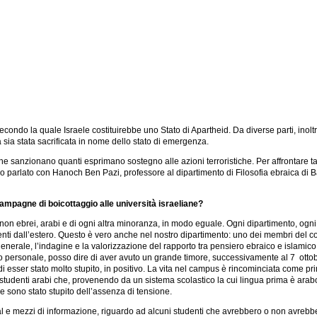
secondo la quale Israele costituirebbe uno Stato di Apartheid. Da diverse parti, inol
 sia stata sacrificata in nome dello stato di emergenza.
 sanzionano quanti esprimano sostegno alle azioni terroristiche. Per affrontare tali q
mo parlato con Hanoch Ben Pazi, professore al dipartimento di Filosofia ebraica di Bar
mpagne di boicottaggio alle università israeliane?
 non ebrei, arabi e di ogni altra minoranza, in modo eguale. Ogni dipartimento, ogni p
nienti dall’estero. Questo è vero anche nel nostro dipartimento: uno dei membri del 
erale, l’indagine e la valorizzazione del rapporto tra pensiero ebraico e islamico fa 
ivello personale, posso dire di aver avuto un grande timore, successivamente al 7 ott
 di esser stato molto stupito, in positivo. La vita nel campus è rincominciata come pr
li studenti arabi che, provenendo da un sistema scolastico la cui lingua prima è ara
e sono stato stupito dell’assenza di tensione.
 social e mezzi di informazione, riguardo ad alcuni studenti che avrebbero o non avre