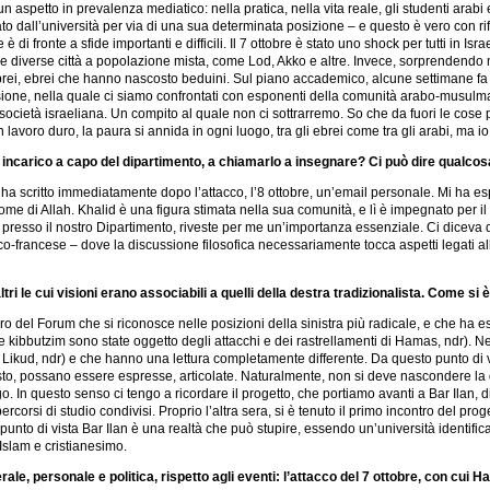
un aspetto in prevalenza mediatico: nella pratica, nella vita reale, gli studenti arab
o dall’università per via di una sua determinata posizione – e questo è vero con ri
è di fronte a sfide importanti e difficili. Il 7 ottobre è stato uno shock per tutti in 
e diverse città a popolazione mista, come Lod, Akko e altre. Invece, sorprendendo mol
rei, ebrei che hanno nascosto beduini. Sul piano accademico, alcune settimane fa a
casione, nella quale ci siamo confrontati con esponenti della comunità arabo-musulm
 società israeliana. Un compito al quale non ci sottrarremo. So che da fuori le cose p
voro duro, la paura si annida in ogni luogo, tra gli ebrei come tra gli arabi, ma io 
uo incarico a capo del dipartimento, a chiamarlo a insegnare? Ci può dire qualcosa
 ha scritto immediatamente dopo l’attacco, l’8 ottobre, un’email personale. Mi ha es
nome di Allah. Khalid è una figura stimata nella sua comunità, e lì è impegnato per 
resso il nostro Dipartimento, riveste per me un’importanza essenziale. Ci diceva 
ico-francese – dove la discussione filosofica necessariamente tocca aspetti legati a
ltri le cui visioni erano associabili a quelli della destra tradizionalista. Come 
 Forum che si riconosce nelle posizioni della sinistra più radicale, e che ha espres
ttà e kibbutzim sono state oggetto degli attacchi e dei rastrellamenti di Hamas, ndr).
n il Likud, ndr) e che hanno una lettura completamente differente. Da questo punto di 
rasto, possano essere espresse, articolate. Naturalmente, non si deve nascondere la 
logo. In questo senso ci tengo a ricordare il progetto, che portiamo avanti a Bar Ilan
rcorsi di studio condivisi. Proprio l’altra sera, si è tenuto il primo incontro del pr
o punto di vista Bar Ilan è una realtà che può stupire, essendo un’università identi
Islam e cristianesimo.
ale, personale e politica, rispetto agli eventi: l’attacco del 7 ottobre, con cui 