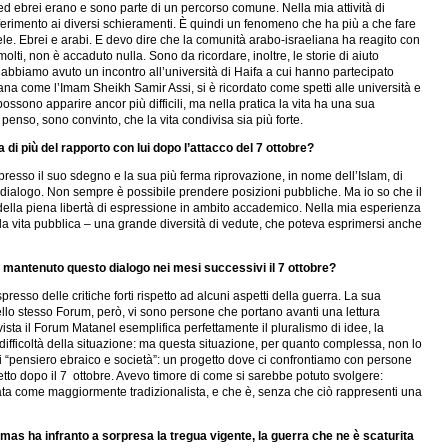
i ed ebrei erano e sono parte di un percorso comune. Nella mia attività di
ferimento ai diversi schieramenti. È quindi un fenomeno che ha più a che fare
Israele. Ebrei e arabi. E devo dire che la comunità arabo-israeliana ha reagito con
ti, non è accaduto nulla. Sono da ricordare, inoltre, le storie di aiuto
bbiamo avuto un incontro all’università di Haifa a cui hanno partecipato
ana come l’Imam Sheikh Samir Assi, si è ricordato come spetti alle università e
ossono apparire ancor più difficili, ma nella pratica la vita ha una sua
penso, sono convinto, che la vita condivisa sia più forte.
 di più del rapporto con lui dopo l’attacco del 7 ottobre?
presso il suo sdegno e la sua più ferma riprovazione, in nome dell’Islam, di
il dialogo. Non sempre è possibile prendere posizioni pubbliche. Ma io so che il
della piena libertà di espressione in ambito accademico. Nella mia esperienza
lla vita pubblica – una grande diversità di vedute, che poteva esprimersi anche
si è mantenuto questo dialogo nei mesi successivi il 7 ottobre?
so delle critiche forti rispetto ad alcuni aspetti della guerra. La sua
 Nello stesso Forum, però, vi sono persone che portano avanti una lettura
vista il Forum Matanel esemplifica perfettamente il pluralismo di idee, la
difficoltà della situazione: ma questa situazione, per quanto complessa, non lo
, di “pensiero ebraico e società”: un progetto dove ci confrontiamo con persone
ogetto dopo il 7 ottobre. Avevo timore di come si sarebbe potuto svolgere:
ficata come maggiormente tradizionalista, e che è, senza che ciò rappresenti una
Hamas ha infranto a sorpresa la tregua vigente, la guerra che ne è scaturita