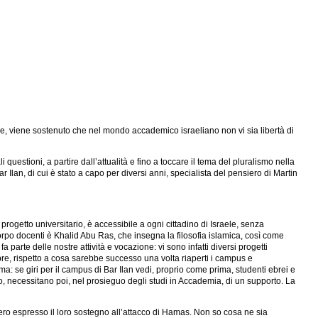
tre, viene sostenuto che nel mondo accademico israeliano non vi sia libertà di
uestioni, a partire dall’attualità e fino a toccare il tema del pluralismo nella
 Ilan, di cui è stato a capo per diversi anni, specialista del pensiero di Martin
rogetto universitario, è accessibile a ogni cittadino di Israele, senza
corpo docenti è Khalid Abu Ras, che insegna la filosofia islamica, così come
parte delle nostre attività e vocazione: vi sono infatti diversi progetti
obre, rispetto a cosa sarebbe successo una volta riaperti i campus e
ima: se giri per il campus di Bar Ilan vedi, proprio come prima, studenti ebrei e
bo, necessitano poi, nel prosieguo degli studi in Accademia, di un supporto. La
bbero espresso il loro sostegno all’attacco di Hamas. Non so cosa ne sia