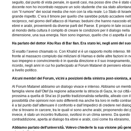
seguito, dal punto di vista penale, in questi casi, ma posso dire che è stato 
docente non ho incontrato neppure un solo studente che sia stato allontanat
con “il rumore” dei social media che non con la vita reale. Lo Stato di Israele 
grande rispetto. C’era il timore per quello che sarebbe potuto accadere nell
reciproco, nel giorno dell’attacco di Hamas: beduini che hanno nascosto eb
ebrei e arabi, provenienti da diverse parti del Paese. E proprio in tale oc
al mondo della cultura il compito di creare le condizioni per il dialogo nella
dimensione, una sua energia. Non sono ingenuo, quello che ci aspetta è un la
Ha parlato del dottor Abu Ras di Bar Ilan. Era stato lei, negli anni del s
Sì esatto l’avevo chiamato io. Con Khalid vi è un rapporto molto intenso. Mi
fronte al massacro compiuto dai miliziani di Hamas e delle altre fazioni in 
suo impegno e convincimento è in questa direzione e il suo insegnamento, p
ricordo, negli anni in cui ho partecipato al Forum Matanel di pensiero ebra
a livello politico.
Alcuni membri del Forum, vicini a posizioni della sinistra post-sionista, a
Al Forum Matanel abbiamo un dialogo vivace e intenso. Abbiamo un membro del
famiglia viene dall’Otef (la regione adiacente la striscia di Gaza, le cui ci
prossima a quella di Sha’as (il partito tradizionalista-sefardita, alleato co
possibilità che opinioni non solo differenti ma anche tra loro in netto cont
è a tal punto dall’attenuare il confronto e dall’impedirci di credere nel dia
che si trovano in carcere, tra le quali vi sono anche arabi, proponendo dei pe
invece, è stato un incontro fruttuoso, svoltosi in un clima sereno. Da quest
contraddizione, aperta al dialogo tra ebrei e arabi, così come tra ebraismo, 
Abbiamo parlato dell’università. Volevo chiederle la sua visione più gener