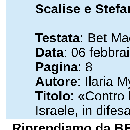
Scalise e Stefa
Testata
: Bet Ma
Data
: 06 febbra
Pagina
: 8
Autore
: Ilaria M
Titolo
: «Contro
Israele, in difes
Riprendiamo da
BE