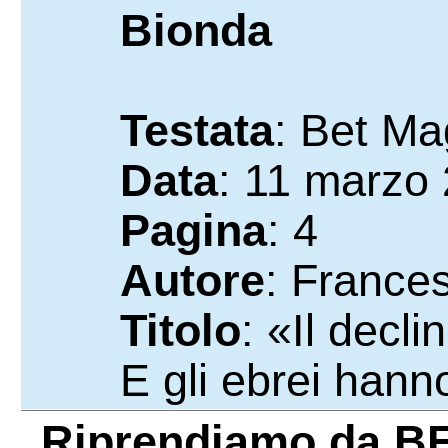
Bionda
Testata
: Bet Ma
Data
: 11 marzo
Pagina
: 4
Autore
: France
Titolo
: «Il decl
E gli ebrei hann
Riprendiamo da
BE