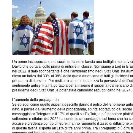
Un uomo incappucciato nel cuore della notte lancia una bottiglia molotov 
David che porta al collo prima di entrare in classe. Non siamo a Lod in Isra
nel 2022. Il dato sconcertante è che l’antisemitismo negli Stati Uniti sta au
rileva un balzo dal 33% al 39% della quota americana di tutti gli incidenti a
per paura di ritorsioni. Per restituire con immediatezza la pervasività dell’
sentimento antisemita ha portato a cena insieme il rapper afroamericano di
presidente degli Stati Uniti, e potenziale candidato repubblicano nel 2024
L’aumento della propaganda
Se episodi come quello appena descritto danno il polso del fenomeno antisemita 
dato, a partire dall’aumento della propaganda, spinta soprattutto dai socia
messaggistica Telegram e il 17% di quelli su Tik Tok, la più popolare piatta
settembre e ottobre del 2022 ha condotto un sondaggio sul tema che ha coinvo
accuse e credenze contro gli ebrei, hanno raggiunto il tasso di diffusione p
di queste falsità, rispetto all’11% di tre anni prima. Tra i pregiudizi più diffu