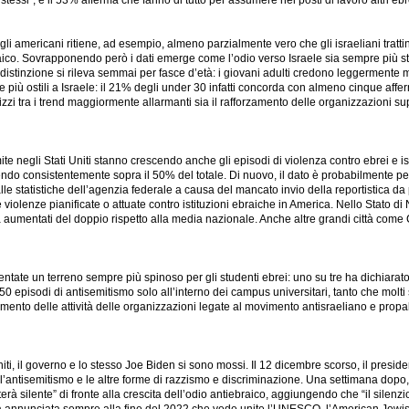
stessi”; e il 53% afferma che fanno di tutto per assumere nei posti di lavoro altri ebr
americani ritiene, ad esempio, almeno parzialmente vero che gli israeliani trattino i 
aico. Sovrapponendo però i dati emerge come l’odio verso Israele sia sempre più stre
istinzione si rileva semmai per fasce d’età: i giovani adulti credono leggermente me
più ostili a Israele: il 21% degli under 30 infatti concorda con almeno cinque affe
zzi tra i trend maggiormente allarmanti sia il rafforzamento delle organizzazioni su
e negli Stati Uniti stanno crescendo anche gli episodi di violenza contro ebrei e ist
ndo consistentemente sopra il 50% del totale. Di nuovo, il dato è probabilmente pe
tatistiche dell’agenzia federale a causa del mancato invio della reportistica da part
violenze pianificate o attuate contro istituzioni ebraiche in America. Nello Stato di N
a aumentati del doppio rispetto alla media nazionale. Anche altre grandi città come
iventate un terreno sempre più spinoso per gli studenti ebrei: uno su tre ha dichiarat
50 episodi di antisemitismo solo all’interno dei campus universitari, tanto che molti 
aumento delle attività delle organizzazioni legate al movimento antisraeliano e prop
iti, il governo e lo stesso Joe Biden si sono mossi. Il 12 dicembre scorso, il presid
o l’antisemitismo e le altre forme di razzismo e discriminazione. Una settimana dop
rà silente” di fronte alla crescita dell’odio antiebraico, aggiungendo che “il silenzi