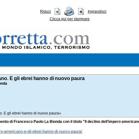
Riduci
Ingrandisci
Clicca qui per stampare
cano. E gli ebrei hanno di nuovo paura
onda
no. E gli ebrei hanno di nuovo paura»
ento di Francesco Paolo La Bionda con il titolo "Il declino dell’impero american
ro-americano-
e-gli-ebrei-hanno-di-nuovo-
paura/