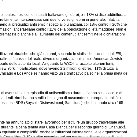
ei.
palestinesi come i nazisti trattavano gli ebrei, e il 18% si dice addirittura a
ttamente interconnesso con quello verso gli ebrei in generale: infatti la
no ai pregiudizi antisemiti rispetto ai più anziani, col 18% contro il 20% che
rmazioni antisraeliane contro l’11% della popolazione di età maggiore. Non è
prematiste bianche sia l’aumento dei contenuti antisemiti nelle dichiarazioni
ituzioni ebraiche, che già da anni, secondo le statistiche raccolte dall’FBI,
raltro più basso del reale: diverse organizzazioni come l’American Jewish
e delle autorità locali. A riguardo la WZO ha raccolto ulteriori fonti,
ew York in particolare, dove vivono 2,2 milioni di ebrei, l’11% di tutta la
 Chicago e Los Angeles hanno visto un significativo balzo nella prima metà del
o di aver subito un episodio di antisemitismo durante l’anno scolastico, e di
studenti ebrei hanno sentito il bisogno di nascondere la propria identità o il
alestinese BDS (Boycott, Disinvestment, Sanctions), che ha tenuto circa 165
ente ha annunciato di stare lavorando per istituire un gruppo trasversale alle
o, durante la cena tenuta alla Casa Bianca per il secondo giorno di Chanukkà
o equivale a complicità”. Anche le istituzioni internazionali e le organizzazioni