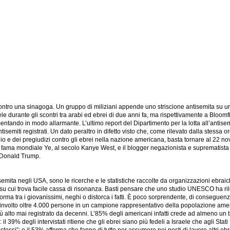
contro una sinagoga. Un gruppo di miliziani appende uno striscione antisemita su u
ele durante gli scontri tra arabi ed ebrei di due anni fa, ma rispettivamente a Bloo
mentando in modo allarmante. L’ultimo report del Dipartimento per la lotta all’antise
ntisemiti registrati. Un dato peraltro in difetto visto che, come rilevato dalla ste
odio e dei pregiudizi contro gli ebrei nella nazione americana, basta tornare al 22 n
 fama mondiale Ye, al secolo Kanye West, e il blogger negazionista e suprematista b
, Donald Trump.
negli USA, sono le ricerche e le statistiche raccolte da organizzazioni ebraiche e per 
l su cui trova facile cassa di risonanza. Basti pensare che uno studio UNESCO ha ri
forma tra i giovanissimi, neghi o distorca i fatti. È poco sorprendente, di consegue
lto oltre 4.000 persone in un campione rappresentativo della popolazione americana. 
iù alto mai registrato da decenni. L’85% degli americani infatti crede ad almeno un 
si: il 39% degli intervistati ritiene che gli ebrei siano più fedeli a Israele che agli S