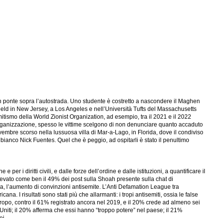
n ponte sopra l’autostrada. Uno studente è costretto a nascondere il Maghen
mfield in New Jersey, a Los Angeles e nell’Università Tufts del Massachusetts
mitismo della World Zionist Organization, ad esempio, tra il 2021 e il 2022
ssa organizzazione, spesso le vittime scelgono di non denunciare quanto accaduto
ovembre scorso nella lussuosa villa di Mar-a-Lago, in Florida, dove il condiviso
ianco Nick Fuentes. Quel che è peggio, ad ospitarli è stato il penultimo
i diritti civili, e dalle forze dell’ordine e dalle istituzioni, a quantificare il
levato come ben il 49% dei post sulla Shoah presente sulla chat di
nza, l’aumento di convinzioni antisemite. L’Anti Defamation League tra
I risultati sono stati più che allarmanti: i tropi antisemiti, ossia le false
tropo, contro il 61% registrato ancora nel 2019, e il 20% crede ad almeno sei
tati Uniti; il 20% afferma che essi hanno “troppo potere” nel paese; il 21%