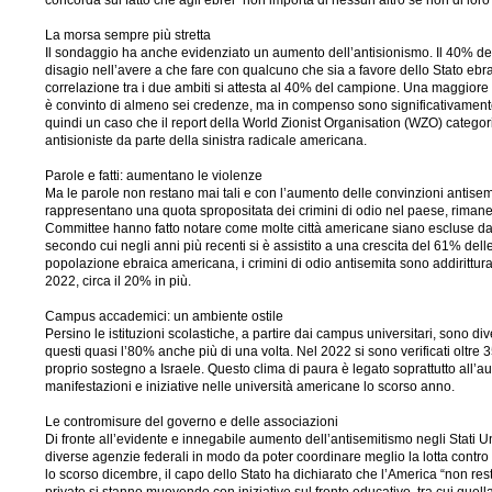
concorda sul fatto che agli ebrei “non importa di nessun altro se non di loro 
La morsa sempre più stretta
Il sondaggio ha anche evidenziato un aumento dell’antisionismo. Il 40% degli 
disagio nell’avere a che fare con qualcuno che sia a favore dello Stato ebr
correlazione tra i due ambiti si attesta al 40% del campione. Una maggiore d
è convinto di almeno sei credenze, ma in compenso sono significativamente 
quindi un caso che il report della World Zionist Organisation (WZO) categori
antisioniste da parte della sinistra radicale americana.
Parole e fatti: aumentano le violenze
Ma le parole non restano mai tali e con l’aumento delle convinzioni antisemit
rappresentano una quota spropositata dei crimini di odio nel paese, rimane
Committee hanno fatto notare come molte città americane siano escluse dalle s
secondo cui negli anni più recenti si è assistito a una crescita del 61% delle 
popolazione ebraica americana, i crimini di odio antisemita sono addirittur
2022, circa il 20% in più.
Campus accademici: un ambiente ostile
Persino le istituzioni scolastiche, a partire dai campus universitari, sono d
questi quasi l’80% anche più di una volta. Nel 2022 si sono verificati oltre 3
proprio sostegno a Israele. Questo clima di paura è legato soprattutto all’
manifestazioni e iniziative nelle università americane lo scorso anno.
Le contromisure del governo e delle associazioni
Di fronte all’evidente e innegabile aumento dell’antisemitismo negli Stati Un
diverse agenzie federali in modo da poter coordinare meglio la lotta contr
lo scorso dicembre, il capo dello Stato ha dichiarato che l’America “non reste