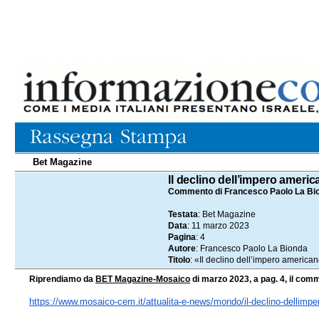
Bet Magazine
11.03.2023
Il declino dell’impero ameri
Commento di Francesco Paolo La Bi
Testata
: Bet Magazine
Data
: 11 marzo 2023
Pagina
: 4
Autore
: Francesco Paolo La Bionda
Titolo
: «Il declino dell’impero america
Riprendiamo da
BET Magazine-Mosaico
di marzo 2023, a pag. 4, il comm
https://www.mosaico-cem.it/
attualita-e-news/mondo/il-
declino-dellimpe