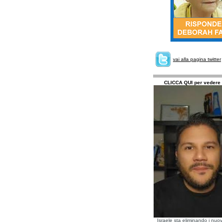
vai alla pagina twitter
CLICCA QUI per vedere 
Israele sta eliminando i nuov