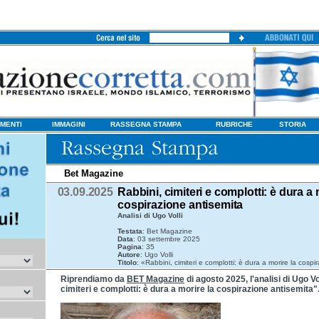
MENTI
IMMAGINI
RASSEGNA STAMPA
RUBRICHE
STORIA
Bet Magazine
03.09.2025
Rabbini, cimiteri e complotti: è dura a 
cospirazione antisemita
Analisi di Ugo Volli
Testata
: Bet Magazine
Data
: 03 settembre 2025
Pagina
: 35
Autore
: Ugo Volli
Titolo
: «Rabbini, cimiteri e complotti: è dura a morire la cosp
Riprendiamo da
BET Magazine
di agosto 2025, l'analisi di Ugo Vol
cimiteri e complotti: è dura a morire la cospirazione antisemita"