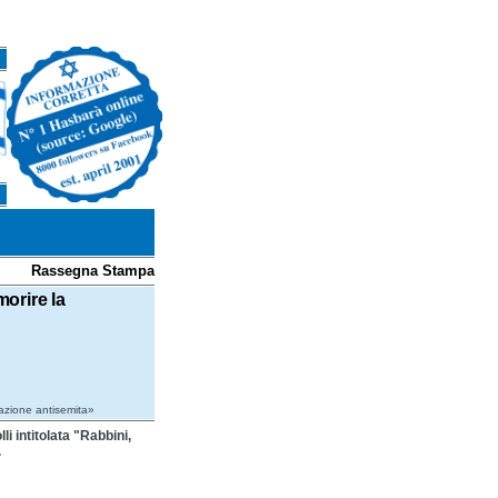
Rassegna Stampa
morire la
irazione antisemita»
li intitolata "Rabbini,
.