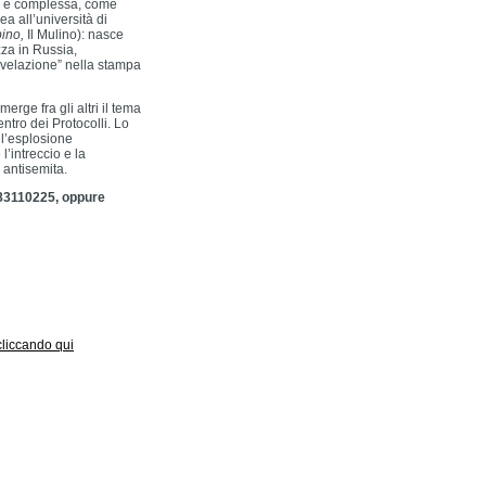
ga e complessa, come
a all’università di
bino,
Il Mulino): nasce
za in Russia,
ivelazione” nella stampa
erge fra gli altri il tema
ntro dei Protocolli. Lo
 l’esplosione
’intreccio e la
 antisemita.
483110225, oppure
 cliccando qui