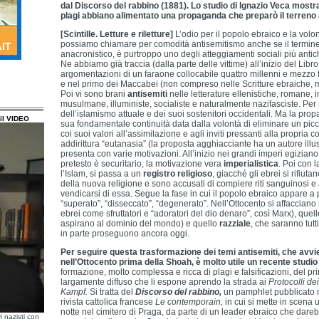
dal Discorso del rabbino (1881). Lo studio di Ignazio Veca mostra
plagi abbiano alimentato una propaganda che preparò il terreno
[Scintille. Letture e riletture]
L’odio per il popolo ebraico e la volon
possiamo chiamare per comodità antisemitismo anche se il termine
anacronistico, è purtroppo uno degli atteggiamenti sociali più antichi
Ne abbiamo già traccia (dalla parte delle vittime) all’inizio del Libr
argomentazioni di un faraone collocabile quattro millenni e mezzo fa
e nel primo dei Maccabei (non compreso nelle Scritture ebraiche, m
Poi vi sono brani
antisemiti
nelle letterature ellenistiche, romane, i
musulmane, illuministe, socialiste e naturalmente nazifasciste. Per
dell’islamismo attuale e dei suoi sostenitori occidentali. Ma la pro
il VIDEO
sua fondamentale continuità data dalla volontà di eliminare un pic
coi suoi valori all’assimilazione e agli inviti pressanti alla propria
addirittura “eutanasia” (la proposta agghiacciante ha un autore illu
presenta con varie motivazioni. All’inizio nei grandi imperi egiziano
pretesto è securitario, la motivazione vera
imperialistica
. Poi con l
l’Islam, si passa a un
registro religioso
, giacché gli ebrei si rifiuta
della nuova religione e sono accusati di compiere riti sanguinosi 
vendicarsi di essa. Segue la fase in cui il popolo ebraico appare a pol
“superato”, “disseccato”, “degenerato”. Nell’Ottocento si affacciano
ebrei come sfruttatori e “adoratori del dio denaro”, così Marx), quel
aspirano al dominio del mondo) e quello
razziale
, che saranno tutti
in parte proseguono ancora oggi.
Per seguire questa trasformazione dei temi antisemiti, che avvi
nell’Ottocento prima della Shoah, è molto utile un recente studio
formazione, molto complessa e ricca di plagi e falsificazioni, del 
largamente diffuso che li espone aprendo la strada ai
Protocolli de
Kampf.
Si tratta del
Discorso del rabbino,
un pamphlet pubblicato n
rivista cattolica francese
Le contemporain,
in cui si mette in scena 
notte nel cimitero di Praga, da parte di un leader ebraico che dare
i nazisti con