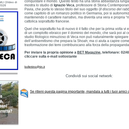
conquistare il mondo. Questo testo ha una storia abbastanza lun
ILI (Video di
mostra lo studio di
Ignazio Veca
, professore di Storia Contemporane
/2026
Pavia, che porta lo stesso titolo del suo oggetto (
Il discorso del rab
come capitolo di un romanzo politico in Germania, poi si autonomiz
mantenendo il carattere narrativo, ma diventa una vera e propria “r
cattolica soprattutto francese.
Quel che soprattutto ha di nuovo è il fatto che per la prima volta vi em
di un complotto ebraico per il dominio del mondo, che sarà poi al ce
studio filologico minuzioso di Veca non può naturalmente spiegare
dell’antisemitismo che prepara la Shoah; ma ci aiuta a capire come l
trasformazione dei temi contribuiscano alla forza della propaganda
Per inviare la propria opinione a
BET Magazine
, telefonare: 02/
cliccare sulla e-mail sottostante
bollettino@tin.it
Condividi sui social network:
Se ritieni questa pagina importante, mandala a tutti i tuoi amici