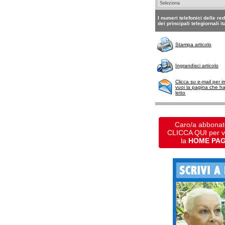
I numeri telefonici delle re
dei principali telegiornali it
Stampa articolo
Ingrandisci articolo
Clicca su e-mail per i
vuoi la pagina che h
letto
Caro/a abbonat
CLICCA QUI per 
la
HOME PA