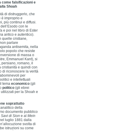
 come falsificazioni e
 alla Shoah
tà di distruggerlo, che
 è improprio e
, più continui e diffusi.
o dell’Esodo con le
 e poi nel libro di Ester
a antico e autentico).
n quelle cristiane,
 non parlare
paganda antisemita, nella
colo popolo che resiste
 conversione di massa o
stre, Emmanuel Kant), si
, persiano, romano, il
a cristianità e quindi con
no di riconoscere la verità
e abominevoli per
itici e intellettuali
 il tema
economico
(gli
lo
politico
(gli ebrei
 utilizzati per la Shoah e
ene soprattutto
analitico della
primo documento pubblico
i Savi di Sion
e al
Mein
el luglio 1881 dalla
un’allocuzione svolta di
bbe istruzioni su come