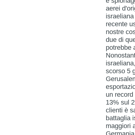
e spionag
aerei d'or
israeliana
recente us
nostre cos
due di que
potrebbe a
Nonostante
israeliana
scorso 5 g
Gerusalem
esportazi
un record 
13% sul 2
clienti è 
battaglia i
maggiori a
Germania,