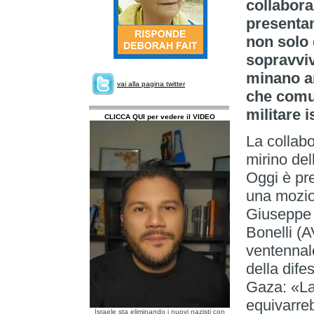
collabora
presentan
non solo 
sopravviv
minano an
vai alla pagina twitter
che comu
militare i
CLICCA QUI per vedere il VIDEO
La collabo
mirino de
Oggi è pr
una mozio
Giuseppe 
Bonelli (
ventennal
della dife
Gaza: «La
equivarre
Israele sta eliminando i nuovi nazisti con