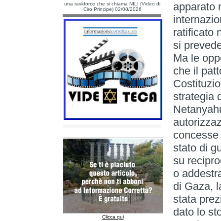
apparato m
una taskforce che si chiama NILI (Video di
Ciro Principe) 02/08/2026
internazi
ratificato
si prevede
Ma le opp
che il patt
Costituzio
strategia 
Netanyahu
autorizzaz
concesse 
stato di g
su recipro
o addestra
di Gaza, l
stata prez
dato lo st
Clicca qui