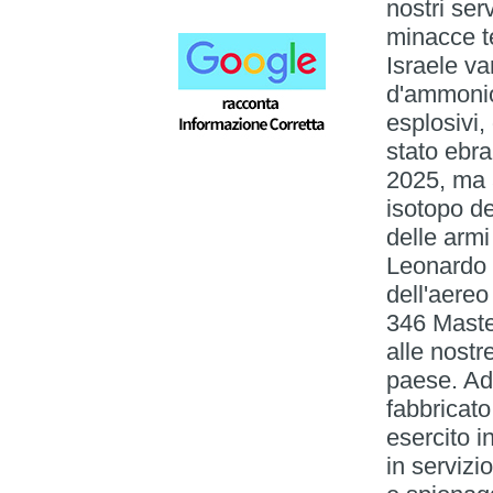
nostri ser
minacce te
Israele var
d'ammonio,
esplosivi,
stato ebr
2025, ma a
isotopo de
delle armi
Leonardo 
dell'aere
346 Master
alle nostre
paese. Ad 
fabbricato
esercito i
in servizi