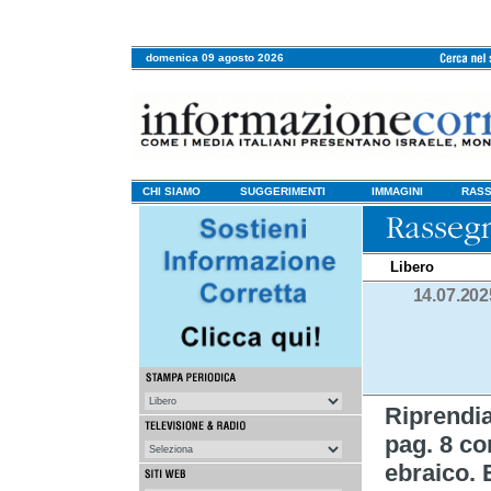
domenica 09 agosto 2026
CHI SIAMO
SUGGERIMENTI
IMMAGINI
RASS
Libero
14.07.202
Riprend
pag. 8 con
ebraico. E