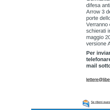
difesa anti
Arrow 3 de
porte dell
Verranno 
schierati 
maggio 202
versione 
Per invia
telefonar
mail sott
lettere@libe
Se ritieni que