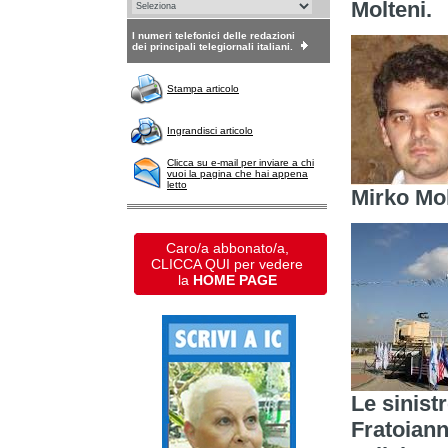
Molteni.
I numeri telefonici delle redazioni
dei principali telegiornali italiani.
Stampa articolo
Ingrandisci articolo
Clicca su e-mail per inviare a chi
vuoi la pagina che hai appena
letto
Mirko Mol
Caro/a abbonato/a,
CLICCA QUI per vedere
la
HOME PAGE
Le sinist
Fratoiann