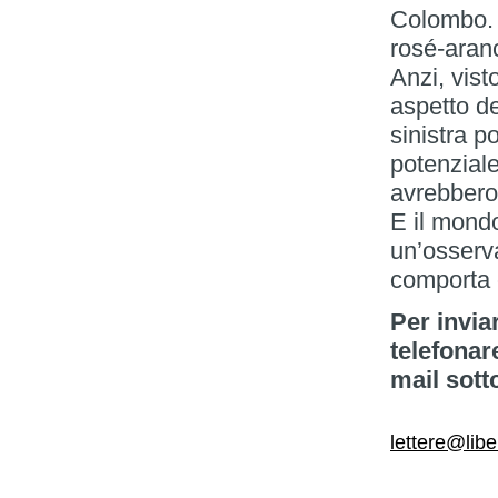
Colombo. V
rosé-aranc
Anzi, vist
aspetto de
sinistra p
potenziale
avrebbero 
E il mond
un’osserva
comporta 
Per invia
telefonar
mail sott
lettere@libe