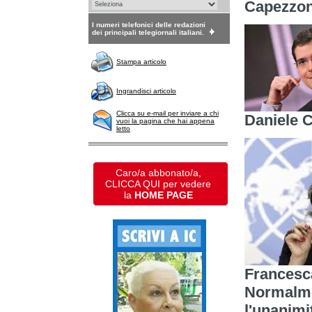
Capezzo
I numeri telefonici delle redazioni
dei principali telegiornali italiani.
Stampa articolo
Ingrandisci articolo
Clicca su e-mail per inviare a chi
Daniele 
vuoi la pagina che hai appena
letto
Caro/a abbonato/a,
CLICCA QUI per vedere
la
HOME PAGE
Francesca
Normalmen
l'unanimi