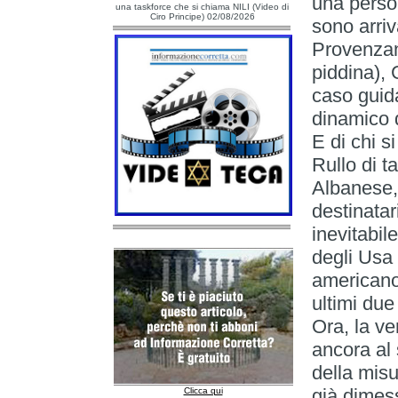
una perso
una taskforce che si chiama NILI (Video di
Ciro Principe) 02/08/2026
sono arriv
Provenzan
piddina),
caso guida 
dinamico 
E di chi si
Rullo di t
Albanese, 
destinatar
inevitabil
degli Usa 
americano
ultimi due 
Ora, la ve
ancora al
della misu
già dimess
Clicca qui