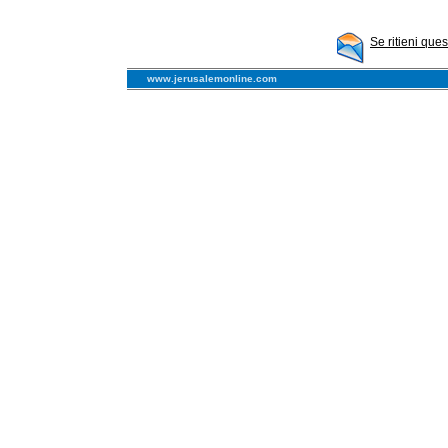
Se ritieni que
www.jerusalemonline.com