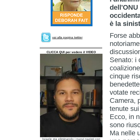
dell'ONU p
occidenta
è la sinis
Forse abb
vai alla pagina twitter
notoriamen
discussion
CLICCA QUI per vedere il VIDEO
Senato: i c
coalizione
cinque ris
benedette
votate re
Camera, p
tenute sui
Ecco, in n
sono riusc
Ma nelle 
Israele sta eliminando i nuovi nazisti con