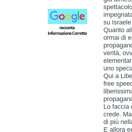
spettacol
impegnata 
su Israele
Quanto all
ormai di e
propaganda
verità, ov
elementari
uno speci
Qui a Lib
free spee
liberissima
propagandi
Lo faccia 
crede. Ma
di più nel
E allora e