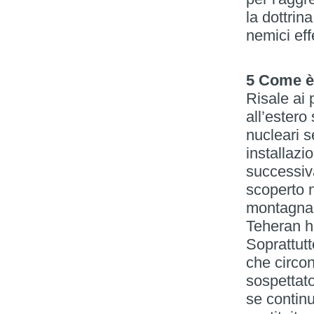
la dottrin
nemici effe
5 Come è 
Risale ai 
all’estero
nucleari se
installazi
successiv
scoperto 
montagna 
Teheran h
Soprattut
che circon
sospettato
se continu