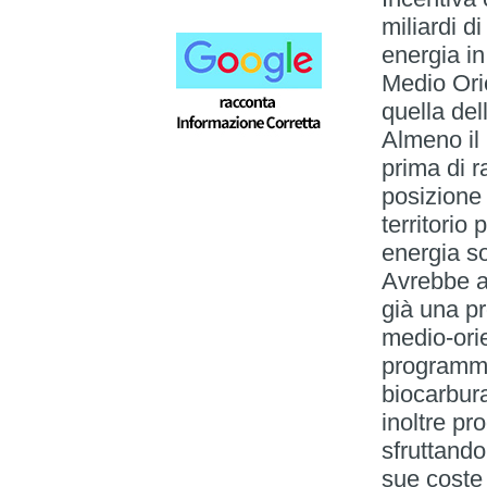
miliardi d
energia in
Medio Orie
quella del
Almeno il
prima di r
posizione 
territorio
energia so
Avrebbe a
già una pr
medio-orie
programma
biocarbur
inoltre pr
sfruttando
sue coste 