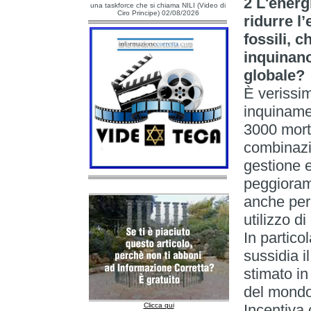
2 L'energ
una taskforce che si chiama NILI (Video di
Ciro Principe) 02/08/2026
ridurre l
fossili, 
inquinano
globale?
È verissim
inquiname
3000 morti
combinazi
gestione e
peggiorame
anche per 
utilizzo di
In partico
sussidia i
stimato in 
del mondo
Clicca qui
Incentiva c