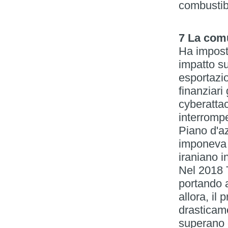
combustibi
7 La comu
Ha impost
impatto su
esportazio
finanziari
cyberatta
interrompe
Piano d'a
imponeva 
iraniano i
Nel 2018 T
portando a
allora, il
drasticame
superano d