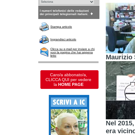
I numeri telefonici delle redazioni
dei principali telegiornali italiani.
Stampa articolo
Ingrandisci articolo
Clicca su e-mail per inviare a chi
vuoi la pagina che hai appena
Maurizio 
letto
Caro/a abbonato/a,
CLICCA QUI per vedere
la
HOME PAGE
Nel 2015,
era vicin