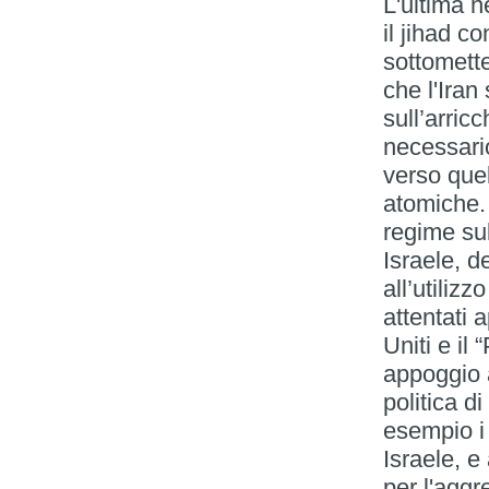
L'ultima n
il jihad c
sottomette
che l'Iran
sull’arricc
necessari
verso que
atomiche.
regime sul
Israele, d
all’utiliz
attentati 
Uniti e il
appoggio 
politica 
esempio i 
Israele, e
per l'aggr