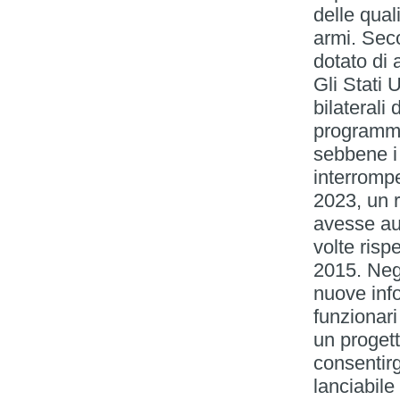
delle qual
armi. Seco
dotato di 
Gli Stati 
bilaterali 
programma
sebbene i l
interrompe
2023, un r
avesse au
volte risp
2015. Negl
nuove info
funzionari
un proget
consentirg
lanciabile