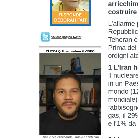
arricchim
costruire
L’allarme 
Repubblica
vai alla pagina twitter
Teheran è 
Prima del 
CLICCA QUI per vedere il VIDEO
ordigni at
1 L’Iran 
Il nuclear
in un Pae
mondo (12
mondiale) 
fabbisogno
gas, il 29
e l’1% da 
Israele sta eliminando i nuovi nazisti con