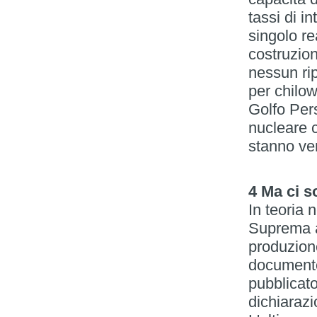
tassi di i
singolo re
costruzion
nessun ri
per chilow
Golfo Pers
nucleare c
stanno ven
4 Ma ci s
In teoria
Suprema a
produzione
documento
pubblicato
dichiarazi