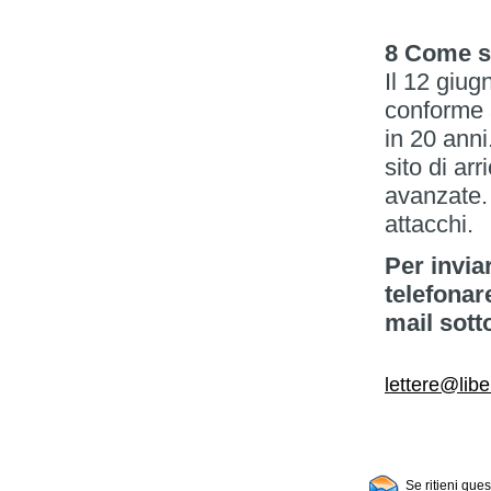
8 Come si
Il 12 giug
conforme a
in 20 anni
sito di ar
avanzate. 
attacchi.
Per invia
telefonar
mail sott
lettere@libe
Se ritieni que