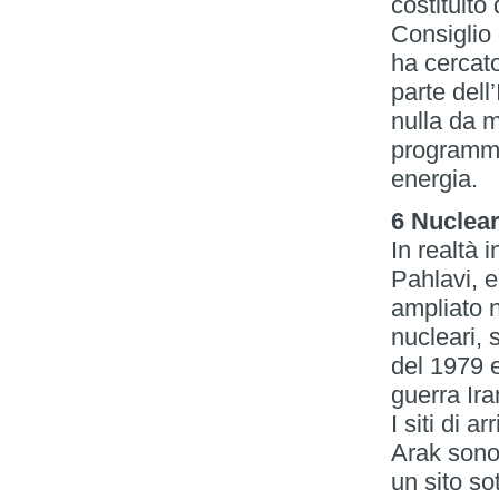
costituito
Consiglio 
ha cercat
parte dell
nulla da m
programma
energia.
6 Nuclear
In realtà 
Pahlavi, e
ampliato n
nucleari, 
del 1979 
guerra Ira
I siti di 
Arak sono
un sito so