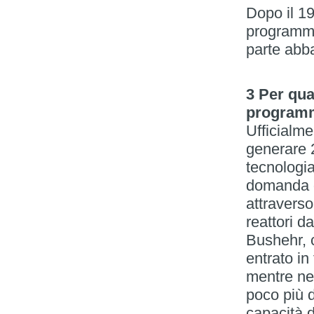
Dopo il 19
programma 
parte abb
3 Per qua
programm
Ufficialme
generare 2
tecnologia
domanda d
attraverso
reattori d
Bushehr, c
entrato in
mentre neg
poco più d
capacità d