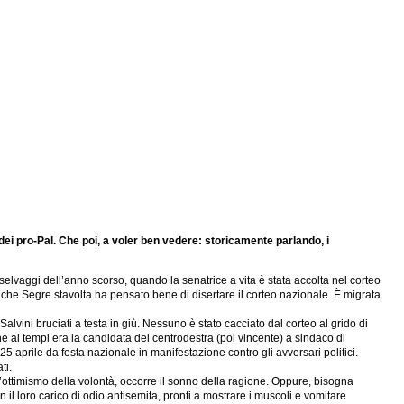
 dei pro-Pal. Che poi, a voler ben vedere: storicamente parlando, i
elvaggi dell’anno scorso, quando la senatrice a vita è stata accolta nel corteo
o che Segre stavolta ha pensato bene di disertare il corteo nazionale. È migrata
vini bruciati a testa in giù. Nessuno è stato cacciato dal corteo al grido di
che ai tempi era la candidata del centrodestra (poi vincente) a sindaco di
5 aprile da festa nazionale in manifestazione contro gli avversari politici.
ti.
 l’ottimismo della volontà, occorre il sonno della ragione. Oppure, bisogna
on il loro carico di odio antisemita, pronti a mostrare i muscoli e vomitare