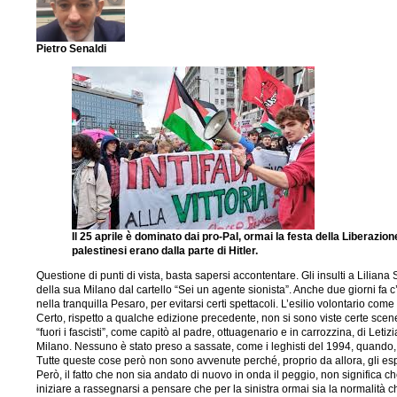
Pietro Senaldi
Il 25 aprile è dominato dai pro-Pal, ormai la festa della Liberazio
palestinesi erano dalla parte di Hitler.
Questione di punti di vista, basta sapersi accontentare. Gli insulti a Lilia
della sua Milano dal cartello “Sei un agente sionista”. Anche due giorni fa c
nella tranquilla Pesaro, per evitarsi certi spettacoli. L’esilio volontario come p
Certo, rispetto a qualche edizione precedente, non si sono viste certe scene
“fuori i fascisti”, come capitò al padre, ottuagenario e in carrozzina, di Le
Milano. Nessuno è stato preso a sassate, come i leghisti del 1994, quando, ap
Tutte queste cose però non sono avvenute perché, proprio da allora, gli espo
Però, il fatto che non sia andato di nuovo in onda il peggio, non significa c
iniziare a rassegnarsi a pensare che per la sinistra ormai sia la normalità che 