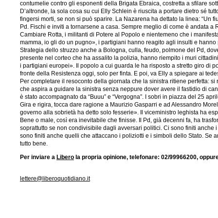
contumelie contro gli esponenti della Brigata Ebraica, costretta a sfilare sot
D’altronde, la sola cosa su cui Elly Schlein è riuscita a portare dietro sé tutt
fingersi morti, se non si può sparire. La Nazarena ha dettato la linea: “Un fiu
Pd. Fischi e inviti a tornarsene a casa. Sempre meglio di come è andata a Ro
Cambiare Rotta, i militanti di Potere al Popolo e nientemeno che i manifest
mamma, io gli do un pugno», i partigiani hanno reagito agli insulti e hanno
Strategia dello struzzo anche a Bologna, culla, feudo, polmone del Pd, dove 
presente nel corteo che ha assalito la polizia, hanno riempito i muri cittad
i partigiani europei». Il popolo a cui guarda le ha risposto a stretto giro di 
fronte della Resistenza oggi, solo per finta. E poi, va Elly a spiegare ai te
Per completare il resoconto della giornata che la sinistra ritiene perfetta: s
che aspira a guidare la sinistra senza neppure dover avere il fastidio di can
è stato accompagnato da “Buuu” e “Vergogna”. I sobri in piazza del 25 aprile
Gira e rigira, tocca dare ragione a Maurizio Gasparri e ad Alessandro Morelli. 
governo alla sobrietà ha detto solo fesserie». Il viceministro leghista ha es
Bene o male, così era inevitabile che finisse. Il Pd, già decenni fa, ha trasfo
soprattutto se non condivisibile dagli avversari politici. Ci sono finiti anch
sono finiti anche quelli che attaccano i poliziotti e i simboli dello Stato. 
tutto bene.
Per inviare a
Libero
la propria opinione, telefonare: 02/99966200, oppure
lettere@liberoquotidiano.it