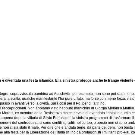
ne è diventata una festa islamica. E la sinistra protegge anche le frange violente
na Segre, sopravvissuta bambina ad Auschwitz, per esempio, non sono poi stati meno s
’era la scritta, qualche manifestante l’ha pure urlato, ma forse con meno forza, vist
asso in avanti verso la civiltà. Sarà così per il Pd, per gli altri no.
 raccapriccianti. Non abbiamo visto neppure manichini di Giorgia Meloni o Matteo Sal
tizia Moratti, ex membro della Resistenza ma colpevole di aver dato i natali a quella 
pena dopo la vittoria di Silvio Berlusconi, la sinistra programmò di trasformare il 2
nenti del centrodestra si sono sentiti sgraditi nel corteo, e perciò non ci sono anda
he non ci sia stato il male. Per dire che è andata bene, da parte dei dem, non basta
alla festa per la Liberazione dell’Italia sfilino da protagonisti i militanti pro-Pal, c