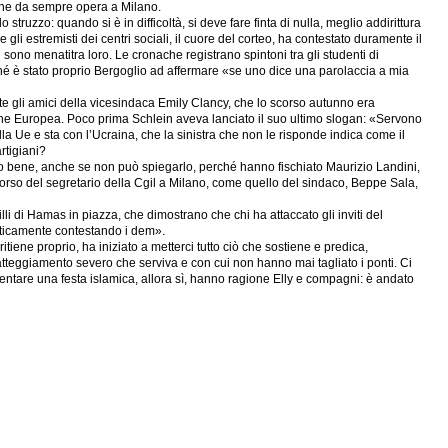
i che da sempre opera a Milano.
 struzzo: quando si è in difficoltà, si deve fare finta di nulla, meglio addirittura
 gli estremisti dei centri sociali, il cuore del corteo, ha contestato duramente il
sono menatitra loro. Le cronache registrano spintoni tra gli studenti di
ché è stato proprio Bergoglio ad affermare «se uno dice una parolaccia a mia
nte gli amici della vicesindaca Emily Clancy, che lo scorso autunno era
Unione Europea. Poco prima Schlein aveva lanciato il suo ultimo slogan: «Servono
ella Ue e sta con l’Ucraina, che la sinistra che non le risponde indica come il
rtigiani?
 tutto bene, anche se non può spiegarlo, perché hanno fischiato Maurizio Landini,
iscorso del segretario della Cgil a Milano, come quello del sindaco, Beppe Sala,
silli di Hamas in piazza, che dimostrano che chi ha attaccato gli inviti del
craticamente contestando i dem».
itiene proprio, ha iniziato a metterci tutto ciò che sostiene e predica,
 l’atteggiamento severo che serviva e con cui non hanno mai tagliato i ponti. Ci
diventare una festa islamica, allora sì, hanno ragione Elly e compagni: è andato