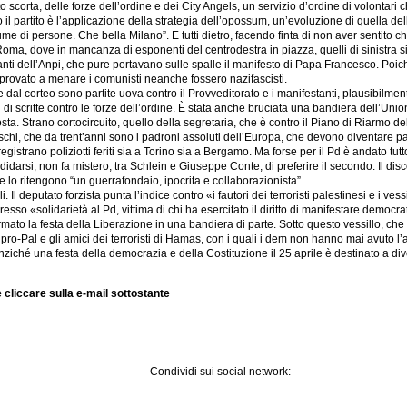
to scorta, delle forze dell’ordine e dei City Angels, un servizio d’ordine di volontar
o il partito è l’applicazione della strategia dell’opossum, un’evoluzione di quella dello
me di persone. Che bella Milano”. E tutti dietro, facendo finta di non aver sentito che
ma, dove in mancanza di esponenti del centrodestra in piazza, quelli di sinistra si 
anti dell’Anpi, che pure portavano sulle spalle il manifesto di Papa Francesco. Poi
 provato a menare i comunisti neanche fossero nazifascisti.
dal corteo sono partite uova contro il Provveditorato e i manifestanti, plausibilme
ini di scritte contro le forze dell’ordine. È stata anche bruciata una bandiera dell’
posta. Strano cortocircuito, quello della segretaria, che è contro il Piano di Riarmo d
deschi, che da trent’anni sono i padroni assoluti dell’Europa, che devono diventare pa
i registrano poliziotti feriti sia a Torino sia a Bergamo. Ma forse per il Pd è andato
didarsi, non fa mistero, tra Schlein e Giuseppe Conte, di preferire il secondo. Il d
 lo ritengono “un guerrafondaio, ipocrita e collaborazionista”.
Il deputato forzista punta l’indice contro «i fautori dei terroristi palestinesi e i ves
presso «solidarietà al Pd, vittima di chi ha esercitato il diritto di manifestare demo
rmato la festa della Liberazione in una bandiera di parte. Sotto questo vessillo, che r
e i pro-Pal e gli amici dei terroristi di Hamas, con i quali i dem non hanno mai avuto
Se anziché una festa della democrazia e della Costituzione il 25 aprile è destinato a 
 cliccare sulla e-mail sottostante
Condividi sui social network: