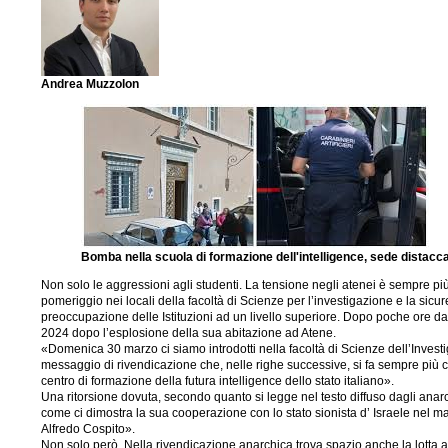
Andrea Muzzolon
Bomba nella scuola di formazione dell'intelligence, sede distaccat
Non solo le aggressioni agli studenti. La tensione negli atenei è sempre più
pomeriggio nei locali della facoltà di Scienze per l’investigazione e la sicure
preoccupazione delle Istituzioni ad un livello superiore. Dopo poche ore da
2024 dopo l’esplosione della sua abitazione ad Atene.
«Domenica 30 marzo ci siamo introdotti nella facoltà di Scienze dell’Investi
messaggio di rivendicazione che, nelle righe successive, si fa sempre più cr
centro di formazione della futura intelligence dello stato italiano».
Una ritorsione dovuta, secondo quanto si legge nel testo diffuso dagli anarchi
come ci dimostra la sua cooperazione con lo stato sionista d’ Israele nel m
Alfredo Cospito».
Non solo però. Nella rivendicazione anarchica trova spazio anche la lotta 