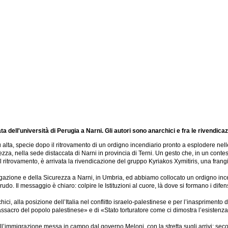
a dell'università di Perugia a Narni. Gli autori sono anarchici e fra le rivendica
 alta, specie dopo il ritrovamento di un ordigno incendiario pronto a esplodere nell
zza, nella sede distaccata di Narni in provincia di Terni. Un gesto che, in un contesto 
l ritrovamento, è arrivata la rivendicazione del gruppo Kyriakos Xymitiris, una fra
gazione e della Sicurezza a Narni, in Umbria, ed abbiamo collocato un ordigno incen
udo. Il messaggio è chiaro: colpire le Istituzioni al cuore, là dove si formano i di
ci, alla posizione dell’Italia nel conflitto israelo-palestinese e per l’inasprimento 
assacro del popolo palestinese» e di «Stato torturatore come ci dimostra l’esistenz
all’immigrazione messa in campo dal governo Meloni, con la stretta sugli arrivi: se