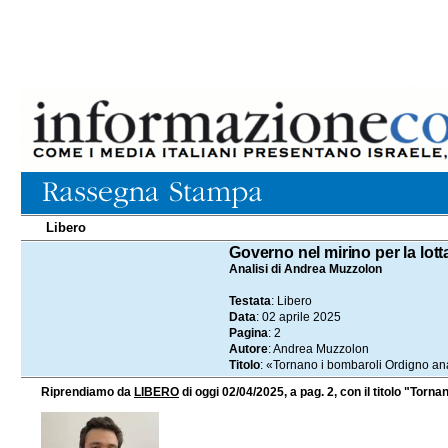
Libero
02.04.2025
Governo nel mirino per la lott
Analisi di Andrea Muzzolon
Testata
: Libero
Data
: 02 aprile 2025
Pagina
: 2
Autore
: Andrea Muzzolon
Titolo
: «Tornano i bombaroli Ordigno an
Riprendiamo da
LIBERO
di oggi 02/04/2025, a pag. 2, con il titolo "Tor