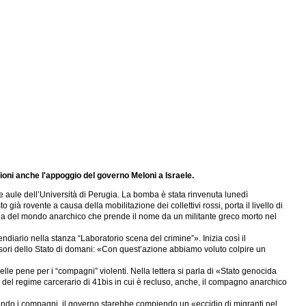
zioni anche l'appoggio del governo Meloni a Israele.
e aule dell’Università di Perugia. La bomba è stata rinvenuta lunedì
già rovente a causa della mobilitazione dei collettivi rossi, porta il livello di
ngia del mondo anarchico che prende il nome da un militante greco morto nel
diario nella stanza “Laboratorio scena del crimine”». Inizia così il
fensori dello Stato di domani: «Con quest’azione abbiamo voluto colpire un
delle pene per i “compagni” violenti. Nella lettera si parla di «Stato genocida
a del regime carcerario di 41bis in cui è recluso, anche, il compagno anarchico
condo i compagni, il governo starebbe compiendo un «eccidio di migranti nel