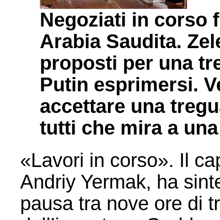
Negoziati in corso 
Arabia Saudita. Zele
proposti per una t
Putin esprimersi. V
accettare una treg
tutti che mira a una 
«Lavori in corso». Il ca
Andriy Yermak, ha sinte
pausa tra nove ore di tr