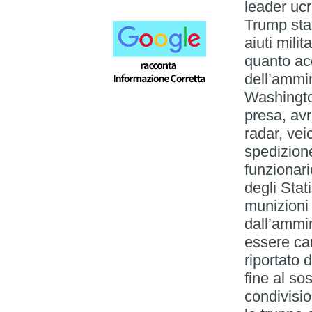
leader ucr
Trump star
aiuti milit
quanto ac
dell’ammi
Washingto
presa, avr
radar, veic
spedizion
funzionari
degli Stat
munizioni
dall’ammi
essere can
riportato
fine al sos
condivisio