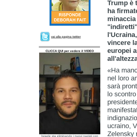
Trump è t
ha firmat
minaccia d
"indiretti
l'Ucraina
vai alla pagina twitter
vincere l
europei a
CLICCA QUI per vedere il VIDEO
all'altez
«Ha mancat
nel loro 
sarà pront
lo scontro
president
manifestat
indignazio
ucraino, 
Zelensky 
Israele sta eliminando i nuovi nazisti con