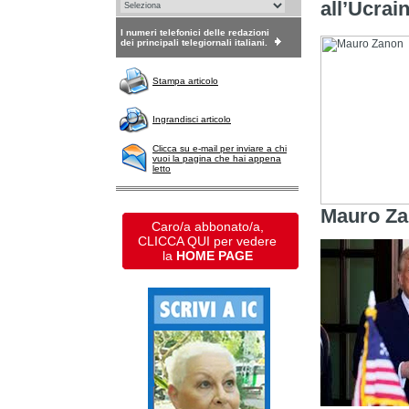
all’Ucrai
I numeri telefonici delle redazioni
dei principali telegiornali italiani.
Stampa articolo
Ingrandisci articolo
Clicca su e-mail per inviare a chi
vuoi la pagina che hai appena
letto
Mauro Z
Caro/a abbonato/a,
CLICCA QUI per vedere
la
HOME PAGE