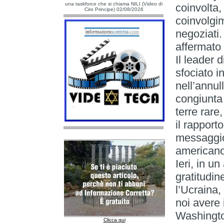
una taskforce che si chiama NILI (Video di
coinvolta,
Ciro Principe) 02/08/2026
coinvolgi
negoziati.
affermato 
Il leader d
sfociato i
nell’annu
congiunta 
terre rar
il rapport
messaggio
americano
Ieri, in u
gratitudin
l’Ucraina
noi avere
Washington
Clicca qui