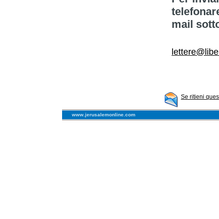
telefonar
mail sott
lettere@libe
Se ritieni que
www.jerusalemonline.com