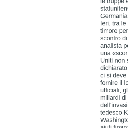
le truppe e
statuniten
Germania
Ieri, tra l
timore per
scontro d
analista p
una «sconf
Uniti non 
dichiarat
ci si deve
fornire il
ufficiali, 
miliardi di
dell’invas
tedesco Ki
Washington
aiuti finan