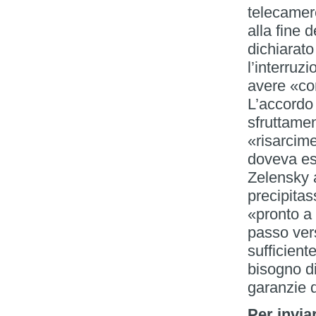
telecamer
alla fine 
dichiarat
l’interruzi
avere «co
L’accordo 
sfruttamen
«risarcime
doveva ess
Zelensky 
precipitas
«pronto a 
passo ver
sufficient
bisogno di
garanzie d
Per invia