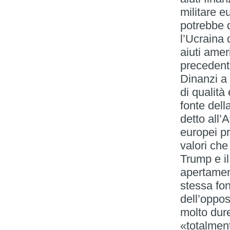
militare e
potrebbe 
l’Ucraina 
aiuti amer
precedent
Dinanzi a 
di qualità
fonte dell
detto all’
europei pr
valori ch
Trump e il
apertament
stessa fo
dell’oppos
molto dur
«totalment