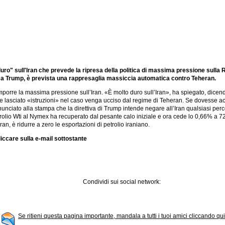
duro" sull'Iran che prevede la ripresa della politica di massima pressione sulla 
tato a Trump, è prevista una rappresaglia massiccia automatica contro Teheran.
imporre la massima pressione sull’Iran. «È molto duro sull’Iran», ha spiegato, dic
re lasciato «istruzioni» nel caso venga ucciso dal regime di Teheran. Se dovesse ac
nciato alla stampa che la direttiva di Trump intende negare all’Iran qualsiasi per
etrolio Wti al Nymex ha recuperato dal pesante calo iniziale e ora cede lo 0,66% a 72,
an, è ridurre a zero le esportazioni di petrolio iraniano.
iccare sulla e-mail sottostante
Condividi sui social network:
Se ritieni questa pagina importante, mandala a tutti i tuoi amici cliccando qui