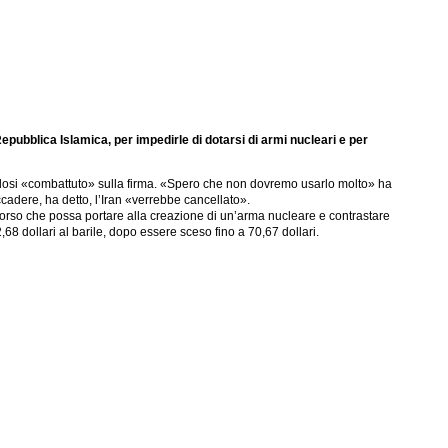
Repubblica Islamica, per impedirle di dotarsi di armi nucleari e per
endosi «combattuto» sulla firma. «Spero che non dovremo usarlo molto» ha
cadere, ha detto, l’Iran «verrebbe cancellato».
corso che possa portare alla creazione di un’arma nucleare e contrastare
68 dollari al barile, dopo essere sceso fino a 70,67 dollari.