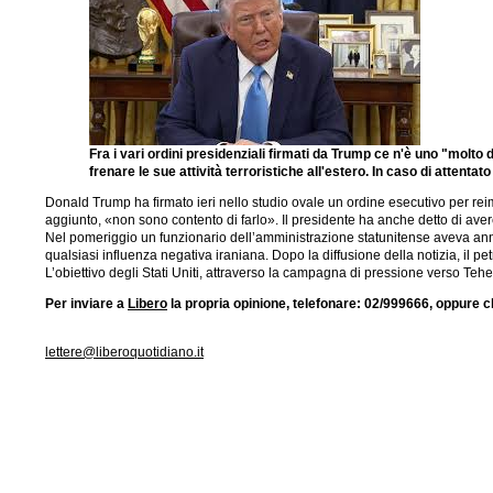
Fra i vari ordini presidenziali firmati da Trump ce n'è uno "molto 
frenare le sue attività terroristiche all'estero. In caso di atten
Donald Trump ha firmato ieri nello studio ovale un ordine esecutivo per re
aggiunto, «non sono contento di farlo». Il presidente ha anche detto di ave
Nel pomeriggio un funzionario dell’amministrazione statunitense aveva annu
qualsiasi influenza negativa iraniana. Dopo la diffusione della notizia, il p
L’obiettivo degli Stati Uniti, attraverso la campagna di pressione verso Teher
Per inviare a
Libero
la propria opinione, telefonare: 02/999666, oppure cl
lettere@liberoquotidiano.it