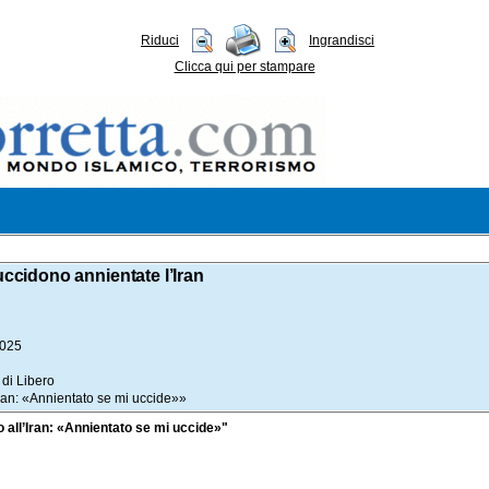
Riduci
Ingrandisci
Clicca qui per stampare
ccidono annientate l’Iran
2025
di Libero
Iran: «Annientato se mi uccide»»
o all’Iran: «Annientato se mi uccide»"