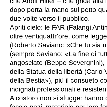
che Adolf Hitler – che grida alla 
dopo porta la mano sul petto quas
due volte verso il pubblico.
Apriti cielo: le FAR (Falangi Ant
oltre ventiquattr’ore, come legger
(Roberto Saviano: «Che tu sia ma
(sempre Saviano: «La fine di tut
angosciate (Beppe Severgnini), 
della Statua della libertà (Carlo Ve
della Bestia»), più il consueto cor
indignati professionali e resisten
A costoro non si sfugge: hanno 
fascio-nazi, materiale per loro 