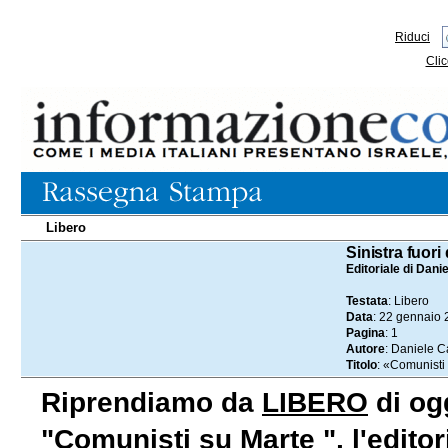
Riduci
Clic
Libero
22.01.2025
Sinistra fuori 
Editoriale di Dan
Testata
: Libero
Data
: 22 gennaio
Pagina
: 1
Autore
: Daniele 
Titolo
: «Comunisti
Riprendiamo da
LIBERO
di ogg
"Comunisti su Marte ", l'edito