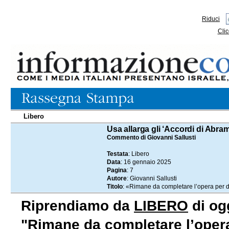
Riduci
Clic
Libero
16.01.2025
Usa allarga gli ‘Accordi di Abra
Commento di Giovanni Sallusti
Testata
: Libero
Data
: 16 gennaio 2025
Pagina
: 7
Autore
: Giovanni Sallusti
Titolo
: «Rimane da completare l’opera per d
Riprendiamo da
LIBERO
di ogg
"Rimane da completare l’opera 