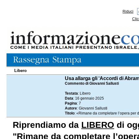
Riduci
Clic
Libero
16.01.2025
Usa allarga gli ‘Accordi di Abra
Commento di Giovanni Sallusti
Testata
: Libero
Data
: 16 gennaio 2025
Pagina
: 7
Autore
: Giovanni Sallusti
Titolo
: «Rimane da completare l’opera per d
Riprendiamo da
LIBERO
di ogg
"Rimane da completare l’opera 