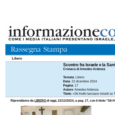
Libero
22.12.2024
Scontro fra Israele e la San
Cronaca di Amedeo Ardenza
Testata
: Libero
Data
: 22 dicembre 2024
Pagina
: 17
Autore
: Amedeo Ardenza
Titolo
: «Gli Huthi lanciano missili s
Riprendiamo da
LIBERO
di oggi, 22/12/2024, a pag. 17, con il titolo "G