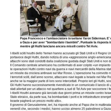
Papa Francesco e l'ambasciatore israeliano Yaron Siderman. E' 
a Gaza e per aver "bombardato i bambini". Puntuale la risposta is
mentre gli Huthi lanciano ancora missili contro Tel Aviv.
I ribelli sciiti houthi dello Yemen hanno accusato gli Stati Uniti e il Regno 
portavoce degli Huthi, dando notizia di una «aggressione anglo-americana ch
attacchi sono stati condotti dalla coalizione guidata dagli Stati Uniti e non d
Il Comando centrale americano ha confermato di aver colpito «un impianto di
le operazioni Huthi contro navi da guerra e navi mercantili della Marina st
un missile da crociera antinave sul Mar Rosso. L'operazione ha coinvolto ri
I terroristi sciiti, dall’anno scorso, attaccano navi legate a Israele nel Mar R
anche se la maggior parte di loro sono intercettati. Proprio ieri gli Huthi, sos
Gli Huthi hanno successivamente rivendicato in un comunicato il lancio di un
stati allertati per un attacco nel quartiere a sud di Tel Aviv per soccorrere i fe
I ribelli Houthi avevano già lanciato due giorni prima un missile contro Isr
Stato ebraico, da parte sua, ha bombardato i porti e le infrastrutture ener
Israele pagherà un prezzo molto alto».
Il governo di Gerusalemme, ieri, ha risposto anche al Papa che in mattinata
venerdì che, secondo i medici, hanno ucciso almeno 25 palestinesi a Gaza. 