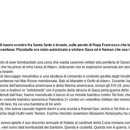
di nuovo scontro fra Santa Sede e Israele, sulle parole di Papa Francesco ch
raeliana: Pizzaballa era stato autorizzato a visitare Gaza ed è Hamas che usa i b
Unito di aver bombardato una zona che ospita caserme militari alla periferia di Sana'
e ha preso di mira l'area di Attan», indicando che le esplosioni avvenute ieri sera
a Israele.
 stoccaggio missilistico e una struttura di comando e controllo gestita dagli Houth
atunitense nel Mar Rosso meridionale, Bab al-Mandeb e Golfo di Aden». Durante l'op
sorse dell'aeronautica americana e della Marina americana, inclusi gli F/A-18, prec
osso e Arabico in “solidarietà” con il popolo della striscia di Gaza perla guerra dello 
tenuti dall’Iran, hanno rivendicato il lancio di un missile balistico contro Tel Aviv, c
 «missile balistico ipersonico Palestina 2» contro un «obiettivo militare del nemico
riti lievi, tra cui una bambina di tre anni.
aele, che aveva causato ingenti danni a una scuola a Ramat Gan, vicino a Tel Aviv a c
getiche degli Huthi nello Yemen. Il primo ministro israeliano Benjamin Netanyahu ha
 aveva aperto il suo discorso annuale di Natale ai cardinali della Curia romana con 
«Ieri sono stati bombardati dei bambini. Questa è crudeltà. Questa non è guerra. V