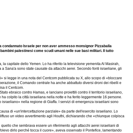
e ha condannato Israele per non aver ammesso monsignor Pizzaballa
ambini palestinesi come scudi umani nelle sue basi militari. Il tutto
a, la capitale dello Yemen. Lo ha riferito la televisione yemenita Al Masirah,
 a Sana'a sono state causate da attacchi aerei. Secondo fonti israeliane, gli
i» si legge in una nota del Centcom pubblicata su X, allo scopo di «bloccare
erazione, il Comando centrale ha anche abbattuto diversi droni dei ribelli e
isa il Centcom.
Stato ebraico contro Hamas, e lanciano proiettili contro il territorio israeliano,
he ha colpito la città israeliana nella notte e ha ferito leggermente 16 persone.
 israeliano» nella regione di Giaffa. I servizi di emergenza israeliani sono
ausa di «un'intercettazione parziale» da parte dell'esercito israeliano. Lo
 diffuso un video avvertimento agli Houthi, dichiarando che «chiunque colpisca
quello che sembrava essere un riferimento agli attacchi aerei israeliani di
olevo dirlo perché tocca il cuore», aveva osservato il Pontefice, lamentando