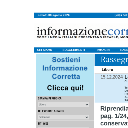
sabato 08 agosto 2026
CHI SIAMO
SUGGERIMENTI
IMMAGINI
RASS
Libero
15.12.2024
L
Co
Te
Da
Pa
Au
Ti
Riprend
pag. 1/24
conservat