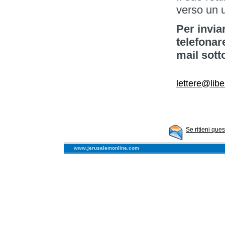
verso un 
Per invia
telefonar
mail sott
lettere@libe
Se ritieni que
www.jerusalemonline.com