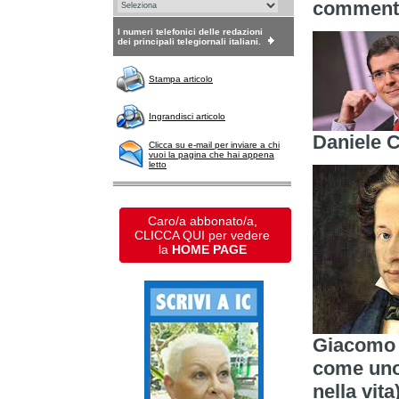
commento
I numeri telefonici delle redazioni
dei principali telegiornali italiani.
Stampa articolo
Ingrandisci articolo
Daniele 
Clicca su e-mail per inviare a chi
vuoi la pagina che hai appena
letto
Caro/a abbonato/a,
CLICCA QUI per vedere
la
HOME PAGE
Giacomo L
come uno 
nella vita