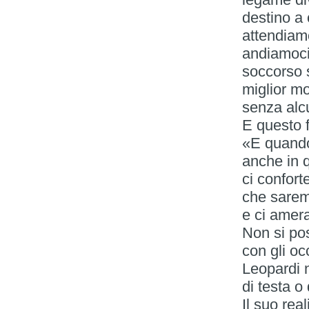
destino a 
attendiamo
andiamoci
soccorso 
miglior mo
senza alcu
E questo 
«E quando 
anche in q
ci confort
che saremo
e ci amer
Non si po
con gli oc
Leopardi 
di testa o
Il suo re