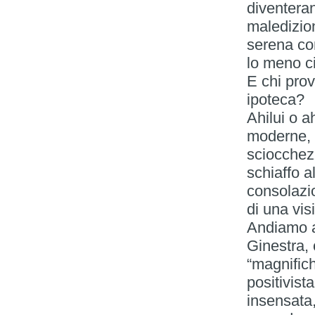
diventera
maledizio
serena con
lo meno c
E chi prov
ipoteca?
Ahilui o ah
moderne, 
sciocchez
schiaffo a
consolazi
di una vis
Andiamo a
Ginestra, 
“magnifich
positivist
insensata