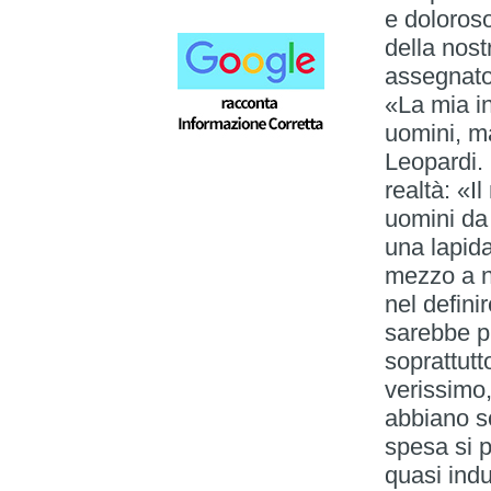
e doloroso
della nost
assegnato
«La mia in
uomini, m
Leopardi. 
realtà: «I
uomini da 
una lapida
mezzo a no
nel definir
sarebbe pi
soprattutt
verissimo,
abbiano so
spesa si p
quasi indu