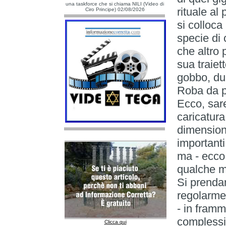
una taskforce che si chiama NILI (Video di
rituale al
Ciro Principe) 02/08/2026
si colloca
specie di 
che altro 
sua traiett
gobbo, du
Roba da p
Ecco, sare
caricatura 
dimensione
importanti 
ma - ecco 
qualche mi
Si prenda
regolarmen
- in framm
complessi
Clicca qui