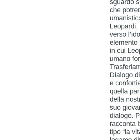
sguardo sc
che potre
umanistic
Leopardi.
verso l’id
elemento 
in cui Leo
umano for
Trasferiam
Dialogo di
e confort
quella par
della nostr
suo giovan
dialogo. P
racconta b
tipo “la v
legame di