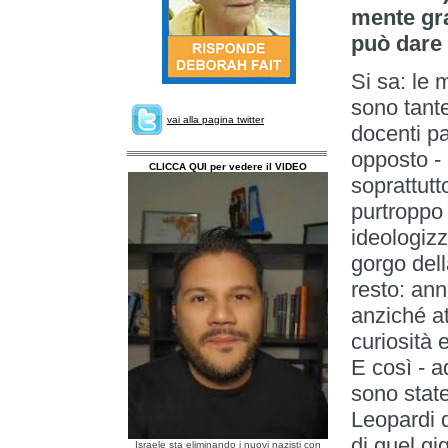
mente gra
può dare 
Si sa: le 
sono tante
vai alla pagina twitter
docenti pa
opposto - 
CLICCA QUI per vedere il VIDEO
soprattutt
purtroppo 
ideologizz
gorgo dell
resto: an
anziché a
curiosità 
E così - a
sono stat
Leopardi q
di quel g
Israele sta eliminando i nuovi nazisti con