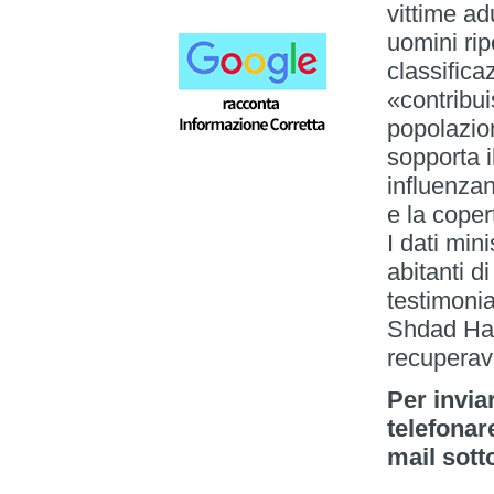
vittime ad
uomini ri
classifica
«contribui
popolazion
sopporta i
influenza
e la coper
I dati min
abitanti 
testimonia
Shdad Hal
recuperav
Per invia
telefonar
mail sott