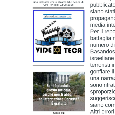
una taskforce che si chiama NILI (Video di
pubblicat
Ciro Principe) 02/08/2026
siano stat
propagandi
media inte
Per il rep
battaglia n
numero di
Basandosi 
israeliane
terroristi 
gonfiare i
una narraz
sono ritr
sproporzio
suggerisco
siano comb
Altri error
Clicca qui