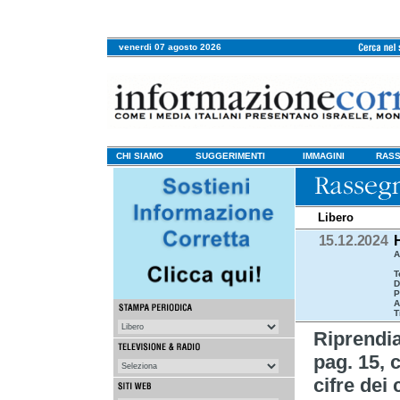
venerdi 07 agosto 2026
CHI SIAMO
SUGGERIMENTI
IMMAGINI
RASS
Libero
15.12.2024
A
T
D
P
A
T
Riprend
pag. 15, 
cifre dei 