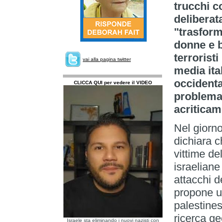
trucchi c
deliberata
"trasform
donne e b
terroristi
vai alla pagina twitter
media ita
occident
CLICCA QUI per vedere il VIDEO
problema 
acriticam
Nel giorno
dichiara 
vittime de
israeliane
attacchi d
propone un
palestine
ricerca ge
Israele sta eliminando i nuovi nazisti con