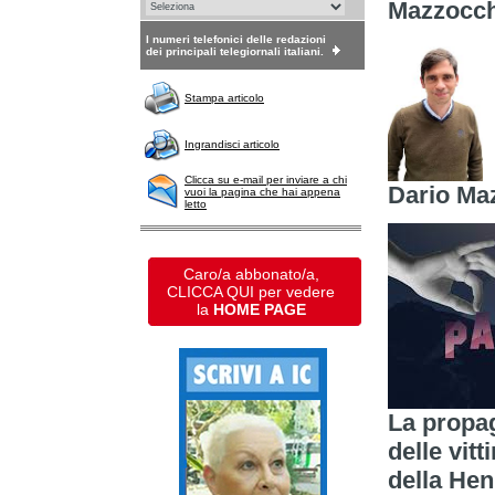
Mazzocch
I numeri telefonici delle redazioni
dei principali telegiornali italiani.
Stampa articolo
Ingrandisci articolo
Clicca su e-mail per inviare a chi
Dario Ma
vuoi la pagina che hai appena
letto
Caro/a abbonato/a,
CLICCA QUI per vedere
la
HOME PAGE
La propa
delle vit
della Hen