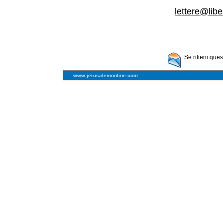
lettere@libe
Se ritieni que
www.jerusalemonline.com