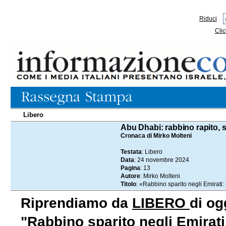
Riduci
Clic
Libero
24.11.2024
Abu Dhabi: rabbino rapito, s
Cronaca di Mirko Molteni
Testata
: Libero
Data
: 24 novembre 2024
Pagina
: 13
Autore
: Mirko Molteni
Titolo
: «Rabbino sparito negli Emirati:
Riprendiamo da
LIBERO
di og
"Rabbino sparito negli Emirati: