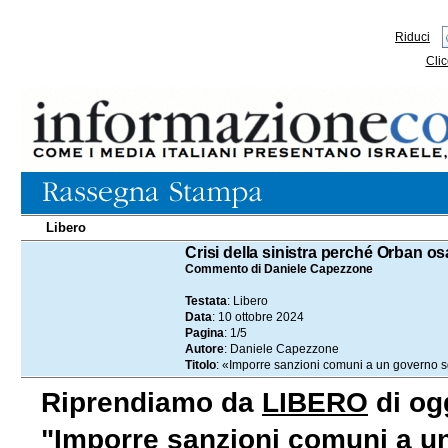
Riduci
Clic
Libero
10.10.2024
Crisi della sinistra perché Orban os
Commento di Daniele Capezzone
Testata
: Libero
Data
: 10 ottobre 2024
Pagina
: 1/5
Autore
: Daniele Capezzone
Titolo
: «Imporre sanzioni comuni a un governo 
Riprendiamo da
LIBERO
di ogg
"Imporre sanzioni comuni a u