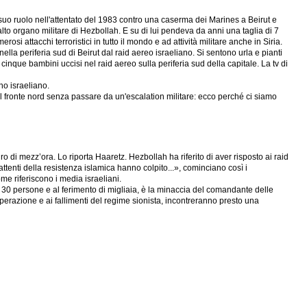
il suo ruolo nell'attentato del 1983 contro una caserma dei Marines a Beirut e
lto organo militare di Hezbollah. E su di lui pendeva da anni una taglia di 7
si attacchi terroristici in tutto il mondo e ad attività militare anche in Siria.
ella periferia sud di Beirut dal raid aereo israeliano. Si sentono urla e pianti
cinque bambini uccisi nel raid aereo sulla periferia sud della capitale. La tv di
no israeliano.
 fronte nord senza passare da un'escalation militare: ecco perché ci siamo
iro di mezz’ora. Lo riporta Haaretz. Hezbollah ha riferito di aver risposto ai raid
attenti della resistenza islamica hanno colpito...», cominciano così i
ome riferiscono i media israeliani.
no 30 persone e al ferimento di migliaia, è la minaccia del comandante delle
sperazione e ai fallimenti del regime sionista, incontreranno presto una