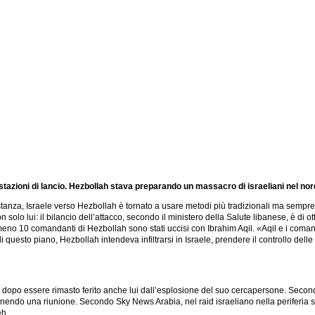
stazioni di lancio. Hezbollah stava preparando un massacro di israeliani nel no
istanza, Israele verso Hezbollah è tornato a usare metodi più tradizionali ma sempre m
 solo lui: il bilancio dell’attacco, secondo il ministero della Salute libanese, è di ot
eno 10 comandanti di Hezbollah sono stati uccisi con Ibrahim Aqil. «Aqil e i coman
 questo piano, Hezbollah intendeva infiltrarsi in Israele, prendere il controllo delle
dopo essere rimasto ferito anche lui dall’esplosione del suo cercapersone. Secondo
 tenendo una riunione. Secondo Sky News Arabia, nel raid israeliano nella periferia
eh.