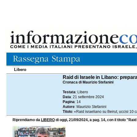
Libero
21.09.2024
Raid di Israele in Libano: prepar
Cronaca di Maurizio Stefanini
Testata
: Libero
Data
: 21 settembre 2024
Pagina
: 14
Autore
: Maurizio Stefanini
Titolo
: «Raid israeliano su Beirut, uccisi 10 
Riprendiamo da
LIBERO
di oggi, 21/09/2024, a pag. 14, con il titolo "Rai