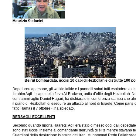
Maurizio Stefanini
Beirut bombardata, uccisi 10 capi di Hezbollah e distrutte 100 po
Dopo i cercapersone, gli walkie talkie e i pannelli solari fatti esplodere a d
Ibrahim Aqil: il capo della forza Al-Radwan, unità d’élite degli Hezbollah. Non
contrammiraglio Daniel Hagari, ha dichiarato in conferenza stampa che alm
il piano di Hezbollah di eseguire un attacco al nord di Israele. Come parte di
fatto Hamas il 7 ottobre», ha spiegato.
BERSAGLI ECCELLENTI
Secondo quando riporta Haaretz, Aqil era stato dimesso oggi dall’ospedale 
sono stati uccisi insieme al comandante dell'unità di élite mentre stavano
Guardiani della rivoluzione islamica dell'Iran, Muhammad Reda Fallahzad