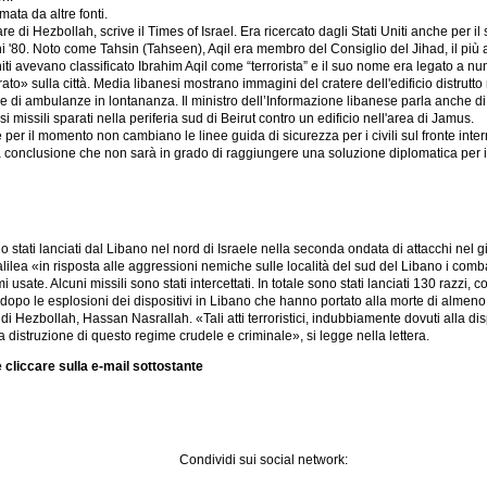
ata da altre fonti.
re di Hezbollah, scrive il Times of Israel. Era ricercato dagli Stati Uniti anche per 
ni '80. Noto come Tahsin (Tahseen), Aqil era membro del Consiglio del Jihad, il più a
iti avevano classificato Ibrahim Aqil come “terrorista” e il suo nome era legato a numero
» sulla città. Media libanesi mostrano immagini del cratere dell'edificio distrutto n
ene di ambulanze in lontananza. Il ministro dell’Informazione libanese parla anche di 
missili sparati nella periferia sud di Beirut contro un edificio nell'area di Jamus.
 per il momento non cambiano le linee guida di sicurezza per i civili sul fronte inter
 conclusione che non sarà in grado di raggiungere una soluzione diplomatica per il
no stati lanciati dal Libano nel nord di Israele nella seconda ondata di attacchi nel g
Galilea «in risposta alle aggressioni nemiche sulle località del sud del Libano i comb
sate. Alcuni missili sono stati intercettati. In totale sono stati lanciati 130 razzi, c
a» dopo le esplosioni dei dispositivi in Libano che hanno portato alla morte di alme
di Hezbollah, Hassan Nasrallah. «Tali atti terroristici, indubbiamente dovuti alla di
 distruzione di questo regime crudele e criminale», si legge nella lettera.
 cliccare sulla e-mail sottostante
Condividi sui social network: