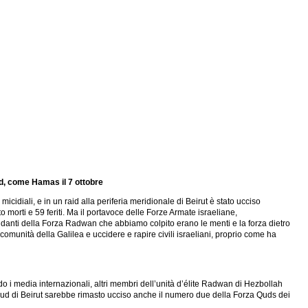
rd, come Hamas il 7 ottobre
icidiali, e in un raid alla periferia meridionale di Beirut è stato ucciso
to morti e 59 feriti. Ma il portavoce delle Forze Armate israeliane,
danti della Forza Radwan che abbiamo colpito erano le menti e la forza dietro
 comunità della Galilea e uccidere e rapire civili israeliani, proprio come ha
 i media internazionali, altri membri dell’unità d’élite Radwan di Hezbollah
 sud di Beirut sarebbe rimasto ucciso anche il numero due della Forza Quds dei