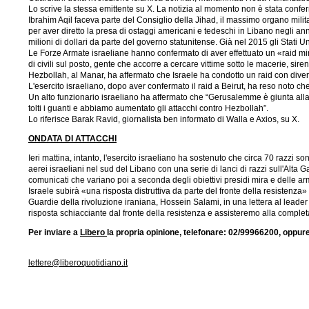
Lo scrive la stessa emittente su X. La notizia al momento non è stata conferm
Ibrahim Aqil faceva parte del Consiglio della Jihad, il massimo organo milita
per aver diretto la presa di ostaggi americani e tedeschi in Libano negli an
milioni di dollari da parte del governo statunitense. Già nel 2015 gli Stati Un
Le Forze Armate israeliane hanno confermato di aver effettuato un «raid mirato
di civili sul posto, gente che accorre a cercare vittime sotto le macerie, sir
Hezbollah, al Manar, ha affermato che Israele ha condotto un raid con diversi 
L'esercito israeliano, dopo aver confermato il raid a Beirut, ha reso noto che
Un alto funzionario israeliano ha affermato che “Gerusalemme è giunta alla
tolti i guanti e abbiamo aumentato gli attacchi contro Hezbollah”.
Lo riferisce Barak Ravid, giornalista ben informato di Walla e Axios, su X.
ONDATA DI ATTACCHI
Ieri mattina, intanto, l'esercito israeliano ha sostenuto che circa 70 razzi so
aerei israeliani nel sud del Libano con una serie di lanci di razzi sull'Alta 
comunicati che variano poi a seconda degli obiettivi presidi mira e delle armi u
Israele subirà «una risposta distruttiva da parte del fronte della resistenz
Guardie della rivoluzione iraniana, Hossein Salami, in una lettera al leader 
risposta schiacciante dal fronte della resistenza e assisteremo alla completa
Per inviare a
Libero
la propria opinione, telefonare: 02/99966200, oppure
lettere@liberoquotidiano.it