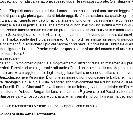
io, costretti a un’orrida carcerazione, spesso uccisi, le ragazze stuprate. Già, stupra
. Titolo “Stupri di massa compiuti da Hamas: quante balle dobbiamo ancora leggere”. Ba
che è di per sé già piena garanzia di totale oggettività e astensione da qualsivogl
. E ancora, «quanto ai video forniti da Israele di prigionieri palestinesi che confes
ael; e la stessa polizia israeliana ammette di non aver trovato alcuna vittima di que
nale Penale Internazionale emette un pronunciamento in cui ipotizza la commissione d
o pro Gaza degli scorsi mesi. Al centro, la locandina dell’evento promosso dal movime
a. Il motto, scelto dai filo palestinesi è: «Un anno di resistenza, un anno di genoci
, ma che mandò in solluchero i proPal perché conteneva la richiesta al Tribunale di 
rsignori, ignorando l’altra. Perché veniva proposta l’emissione del mandato di arr
nte terroristico?
za sessuale».
staggi (un movimento per nulla filogovernativo, anzi contesta animatamente il premi
cerieri. E così parlava al giornale britannico Guardian, poche settimane dopo la ma
e liberare: «La maggior parte degli ostaggi israeliani che sono stati rilasciati a novem
Benzodiazepine e Ketamina. È orribile sminuire o non riconoscere la barbarie in tutt
ore ideologico a quello già visto lo scorso anno: evocazioni della distruzione d’Isra
a. Da Fratelli d’Italia Giovanni Donzelli annuncia un’interrogazione al ministro dell’
taria nazionale Deborah Bergamini lancia l’allarme: «È grave che nei Paesi occident
ini osserva: «È nostro dovere contrastare l'antisemitismo con la massima decisione»
ocratico e Movimento 5 Stelle. Il nervo scoperto, come al solito.
 cliccare sulla e-mail sottostante