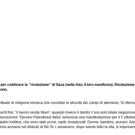
per celebrare la "rivoluzione" di Gaza (nella foto, il loro manifesto). Rivoluzione
tono.
ettuale di religione ebraica che conobbe le atrocità dei campi di sterminio. Si rifer
cht frei, “il lavoro rende liberi”, quando invece lì dentro c’era solo totale negazione 
sociazione “Giovani Palestinesi Italia” annuncia una manifestazione per il 5 ottobre 
dini indifesi, che sono stati uccisi, rapiti, brutalizzati. Donne, bambini, anziani. Ad
na anziana nel kibbutz di Nir Or. L’assassino, dopo averle tolto la vita, si imposses