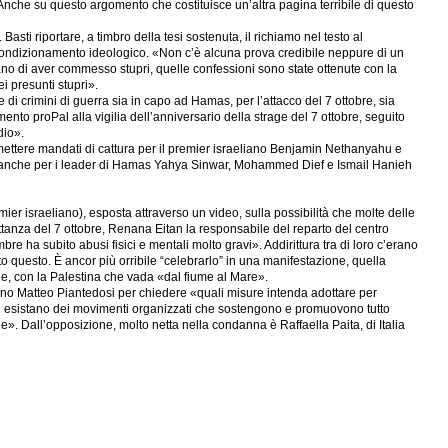
te. Anche su questo argomento che costituisce un’altra pagina terribile di questo
sti riportare, a timbro della tesi sostenuta, il richiamo nel testo al
ia condizionamento ideologico. «Non c’è alcuna prova credibile neppure di un
sano di aver commesso stupri, quelle confessioni sono state ottenute con la
i presunti stupri».
i crimini di guerra sia in capo ad Hamas, per l’attacco del 7 ottobre, sia
nto proPal alla vigilia dell’anniversario della strage del 7 ottobre, seguito
dio».
emettere mandati di cattura per il premier israeliano Benjamin Nethanyahu e
esto anche per i leader di Hamas Yahya Sinwar, Mohammed Dief e Ismail Hanieh
er israeliano), esposta attraverso un video, sulla possibilità che molte delle
ttanza del 7 ottobre, Renana Eitan la responsabile del reparto del centro
bre ha subito abusi fisici e mentali molto gravi». Addirittura tra di loro c’erano
o questo. È ancor più orribile “celebrarlo” in una manifestazione, quella
ele, con la Palestina che vada «dal fiume al Mare».
Interno Matteo Piantedosi per chiedere «quali misure intenda adottare per
ali esistano dei movimenti organizzati che sostengono e promuovono tutto
. Dall’opposizione, molto netta nella condanna è Raffaella Paita, di Italia