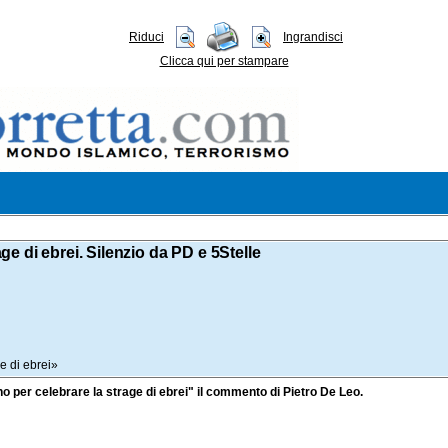
Riduci
Ingrandisci
Clicca qui per stampare
age di ebrei. Silenzio da PD e 5Stelle
ge di ebrei»
lano per celebrare la strage di ebrei" il commento di Pietro De Leo.