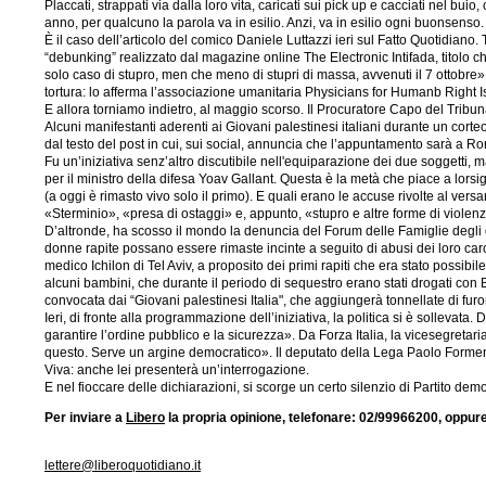
Placcati, strappati via dalla loro vita, caricati sui pick up e cacciati nel bu
anno, per qualcuno la parola va in esilio. Anzi, va in esilio ogni buonsenso.
È il caso dell’articolo del comico Daniele Luttazzi ieri sul Fatto Quotidiano
“debunking” realizzato dal magazine online The Electronic Intifada, titolo 
solo caso di stupro, men che meno di stupri di massa, avvenuti il 7 ottobre»
tortura: lo afferma l’associazione umanitaria Physicians for Humanb Right Isr
E allora torniamo indietro, al maggio scorso. Il Procuratore Capo del Tribu
Alcuni manifestanti aderenti ai Giovani palestinesi italiani durante un corte
dal testo del post in cui, sui social, annuncia che l’appuntamento sarà a Rom
Fu un’iniziativa senz’altro discutibile nell'equiparazione dei due soggetti
per il ministro della difesa Yoav Gallant. Questa è la metà che piace a lo
(a oggi è rimasto vivo solo il primo). E quali erano le accuse rivolte al versa
«Sterminio», «presa di ostaggi» e, appunto, «stupro e altre forme di violen
D’altronde, ha scosso il mondo la denuncia del Forum delle Famiglie degli o
donne rapite possano essere rimaste incinte a seguito di abusi dei loro car
medico Ichilon di Tel Aviv, a proposito dei primi rapiti che era stato possibil
alcuni bambini, che durante il periodo di sequestro erano stati drogati con 
convocata dai “Giovani palestinesi Italia", che aggiungerà tonnellate di fur
Ieri, di fronte alla programmazione dell’iniziativa, la politica si è sollevat
garantire l’ordine pubblico e la sicurezza». Da Forza Italia, la vicesegre
questo. Serve un argine democratico». Il deputato della Lega Paolo Forment
Viva: anche lei presenterà un’interrogazione.
E nel fioccare delle dichiarazioni, si scorge un certo silenzio di Partito dem
Per inviare a
Libero
la propria opinione, telefonare: 02/99966200, oppure
lettere@liberoquotidiano.it