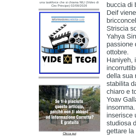
una taskforce che si chiama NILI (Video di
buccia di
Ciro Principe) 02/08/2026
Deif viene
bricconcel
Striscia s
Yahya Sin
passione 
ottobre.
Haniyeh, i
incorruttib
della sua 
stabilita 
chiaro e 
Yoav Gall
insomma. 
inserisce 
studiosa 
gettare la
Clicca qui