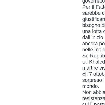
governato 
Per Il Fat
sarebbe ch
giustifica
bisogno di
una lotta
dall’inizi
ancora por
nelle mani
Su Repubb
tal Khaled
martire vi
«Il 7 ott
sorpreso i
mondo.
Non abbia
resistenza
cui il nos