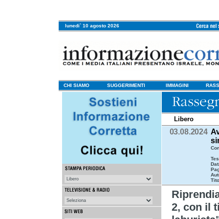
lunedi` 10 agosto 2026
CHI SIAMO
SUGGERIMENTI
IMMAGINI
RASS
Libero
03.08.2024
Av
si
Com
Tes
Dat
Pag
Aut
Tit
Riprend
2, con il 