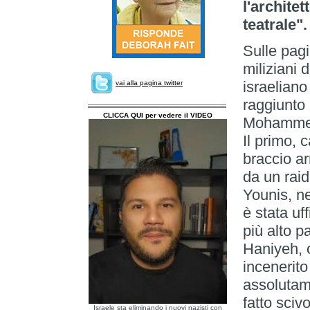
l'archite
teatrale"
Sulle pagi
miliziani
israeliano
vai alla pagina twitter
raggiunto 
CLICCA QUI per vedere il VIDEO
Mohammed 
Il primo, 
braccio a
da un raid
Younis, ne
è stata uff
più alto p
Haniyeh, 
incenerito
assolutame
fatto sciv
Israele sta eliminando i nuovi nazisti con