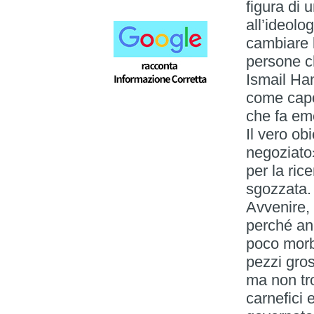
figura di 
all’ideolo
cambiare 
persone ch
Ismail Han
come capo 
che fa em
Il vero obi
negoziato
per la ric
sgozzata.
Avvenire,
perché anc
poco morbi
pezzi gros
ma non tr
carnefici