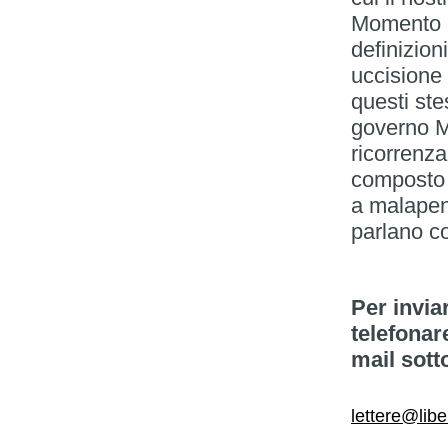
Momento g
definizion
uccisione 
questi ste
governo Me
ricorrenza
composto 
a malapena
parlano co
Per invia
telefonar
mail sott
lettere@libe