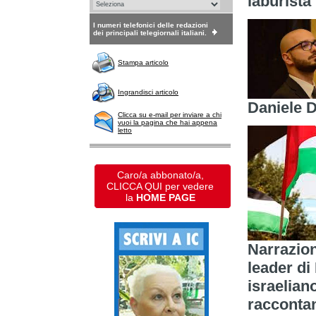
laburista
I numeri telefonici delle redazioni
dei principali telegiornali italiani.
Stampa articolo
Ingrandisci articolo
Daniele D
Clicca su e-mail per inviare a chi
vuoi la pagina che hai appena
letto
Caro/a abbonato/a,
CLICCA QUI per vedere
la
HOME PAGE
Narrazion
leader di
israelian
raccontan