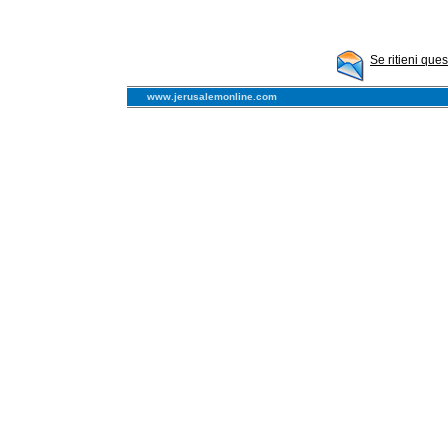
Se ritieni que
www.jerusalemonline.com