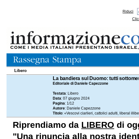
Riduci
Clic
Libero
07.06.2024
La bandiera sul Duomo: tutti sottome
Editoriale di Daniele Capezzone
Testata
: Libero
Data
: 07 giugno 2024
Pagina
: 1/12
Autore
: Daniele Capezzone
Titolo
: «Vescovi ciarlieri, cattolici adulti, liberal ill
Riprendiamo da
LIBERO
di ogg
"Una rinuncia alla nostra identi