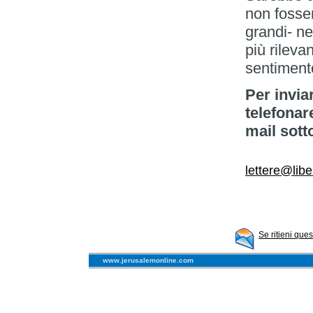
non fosser
grandi- ne
più rileva
sentiment
Per invia
telefonar
mail sott
lettere@libe
Se ritieni que
www.jerusalemonline.com