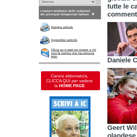
tutte le 
I numeri telefonici delle redazioni
commento
dei principali telegiornali italiani.
Stampa articolo
Ingrandisci articolo
Clicca su e-mail per inviare a chi
vuoi la pagina che hai appena
letto
Daniele 
Caro/a abbonato/a,
CLICCA QUI per vedere
la
HOME PAGE
Geert Wil
olandese.