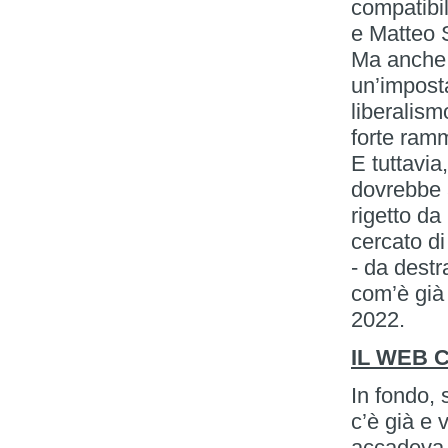
compatibil
e Matteo S
Ma anche 
un’imposta
liberalism
forte ram
E tuttavia
dovrebbe 
rigetto da
cercato di
- da destr
com’è già 
2022.
IL WEB 
In fondo, 
c’è già e 
accadeva n