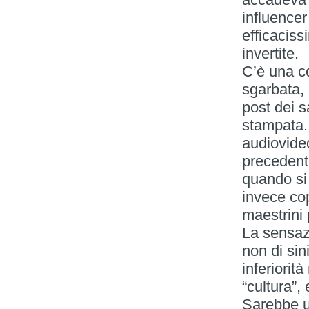
influencer 
efficaciss
invertite.
C’è una co
sgarbata, 
post dei s
stampata. G
audiovideo
precedent
quando si 
invece cop
maestrini 
La sensaz
non di sin
inferiorità
“cultura”,
Sarebbe u