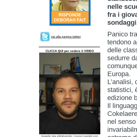
nelle scuo
fra i giov
sondaggi.
Panico tra 
vai alla pagina twitter
tendono a 
delle clas
CLICCA QUI per vedere il VIDEO
sedurre da
comunque d
Europa.
L’analisi,
statistici
edizione b
Il linguag
Cokelaere
nel senso 
invariabil
Israele sta eliminando i nuovi nazisti con