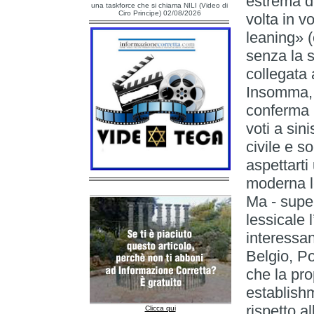
estrema de
una taskforce che si chiama NILI (Video di
Ciro Principe) 02/08/2026
volta in v
leaning» (
senza la 
collegata 
Insomma, a
conferma u
voti a sini
civile e so
aspettarti
moderna le
Ma - super
lessicale 
interessan
Belgio, Po
che la pro
establishm
rispetto a
Clicca qui