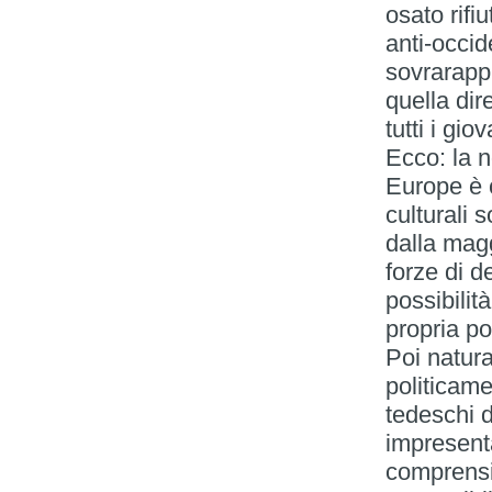
osato rifi
anti-occi
sovrarapp
quella dir
tutti i giov
Ecco: la n
Europe è 
culturali 
dalla mag
forze di d
possibilit
propria po
Poi natura
politicame
tedeschi 
impresenta
comprensib