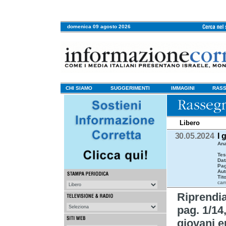
domenica 09 agosto 2026
CHI SIAMO
SUGGERIMENTI
IMMAGINI
RASS
Libero
30.05.2024
I 
Ana
Tes
Dat
Pag
Aut
Tit
cam
Riprend
pag. 1/14,
giovani e