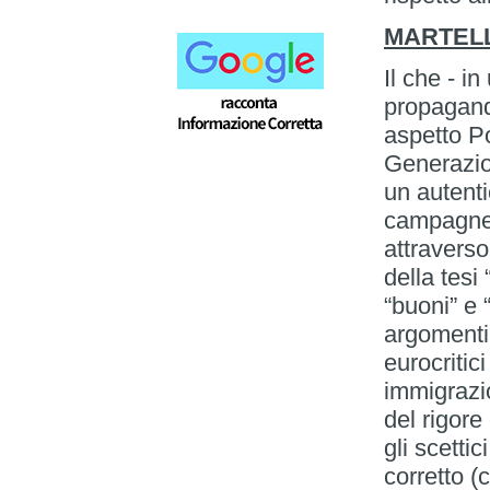
MARTELL
Il che - i
propagand
aspetto Po
Generazion
un autent
campagne,
attraverso
della tesi
“buoni” e 
argomenti
eurocritic
immigrazio
del rigore
gli scetti
corretto (