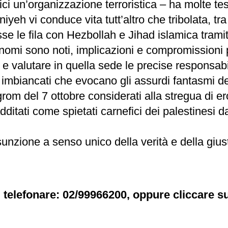
ridici un’organizzazione terroristica – ha molte t
yeh vi conduce vita tutt’altro che tribolata, tra
esse le fila con Hezbollah e Jihad islamica tra
omi sono noti, implicazioni e compromissioni p
 e valutare in quella sede le precise responsabi
i imbiancati che evocano gli assurdi fantasmi d
ogrom del 7 ottobre considerati alla stregua di e
ele additati come spietati carnefici dei palestine
sunzione a senso unico della verità e della giust
 telefonare: 02/99966200, oppure cliccare su