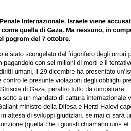
e Penale Internazionale. Israele viene accus
a come quella di Gaza. Ma nessuno, in comp
el pogrom del 7 ottobre.
è stato scongelato dal frigorifero degli orrori 
gandolo con sei milioni di morti e il tentativo d
ritti umani, il 29 dicembre ha presentato un’is
ce contro le presunte violazioni degli obblighi p
Striscia di Gaza, peraltro tutto da dimostrare.
sotto a un mandato di cattura internazionale vi
lant ministro della Difesa e Herzl Halevi capo
 in attesa di sviluppi giudiziari, se mai ci sarà
unzione (quella che i giuristi chiamano iuris e