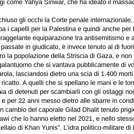
 come Yahya Sinwar, che ha ideato il massacro
hiuso gli occhi la Corte penale internazionale,
pa i capelli per la Palestina e quindi anche pe
to raggelante equiparazione tra antisemitismo e 
assate in giudicato, è invece tenuto al di fuori
tro la popolazione della Striscia di Gaza, e non
alantuomo che si vantava pubblicamente di voler
arola, lasciandosi dietro una scia di 1.400 morti
icatto. A quelli che si spellano le mani e le to
aia di detenuti per scambiarli con gli ostaggi n
 e per 22 anni messo dietro alle sbarre in con
si in cambio del caporale Gilad Dhalit tenuto pr
azawi che lo hanno eletto nel 2021, e nello ste
ellaio di Khan Yunis”. L’idra politico-militare 