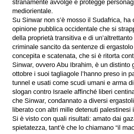
stranamente avvolge e protegge personaggi
mediorientale.
Su Sinwar non s’è mosso il Sudafrica, ha c
opinione pubblica occidentale che si strap
della proprietà transitiva e di un’altrettan
criminale sancito da sentenze di ergastolo p
concepita e scatenata, che si è ritorta con
Sinwar, ovvero Abu Ibrahim, è un distinto g
ottobre i suoi tagliagole l’hanno preso in p
tunnel e usati come scudi umani e arma di r
slogan contro Israele affinché liberi centin
che Sinwar, condannato a diversi ergastoli
liberato con altri mille detenuti palestine
Si è visto con quali risultati: amato dai g
spietatezza, tant’è che lo chiamano “il mac