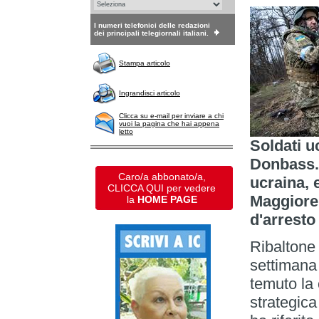
I numeri telefonici delle redazioni
dei principali telegiornali italiani.
Stampa articolo
Ingrandisci articolo
Clicca su e-mail per inviare a chi
vuoi la pagina che hai appena
letto
Soldati uc
Donbass. 
Caro/a abbonato/a,
ucraina, 
CLICCA QUI per vedere
Maggiore 
la
HOME PAGE
d'arresto
Ribaltone 
settimana
temuto la 
strategica