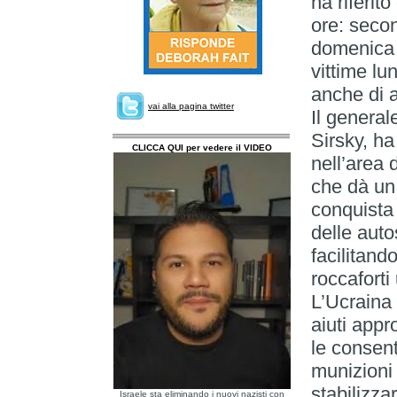
ha riferit
ore: secon
domenica 
vittime lu
anche di av
vai alla pagina twitter
Il general
Sirsky, ha
CLICCA QUI per vedere il VIDEO
nell’area 
che dà un 
conquista
delle auto
facilitand
roccaforti
L’Ucraina 
aiuti appr
le consent
munizioni d
stabilizza
Israele sta eliminando i nuovi nazisti con