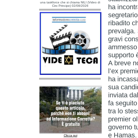
una taskforce che si chiama NILI (Video di
ha incontr
Ciro Principe) 02/08/2026
segretari
ribadito c
prevalga. 
gravi con
ammesso i
supporto è
A breve no
l’ex prem
ha incassa
sua candi
inviata da
fa seguito
tra lo ste
premier ol
governo tu
e Hamas. 
Clicca qui