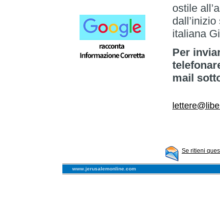
ostile all
dall’inizi
italiana G
Per invia
telefonar
mail sott
lettere@libe
Se ritieni que
www.jerusalemonline.com