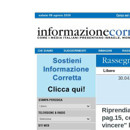
sabato 08 agosto 2026
CHI SIAMO
SUGGERIMENTI
IMMAGINI
RASS
Libero
30.04
Riprend
pag.15, c
vincere" 