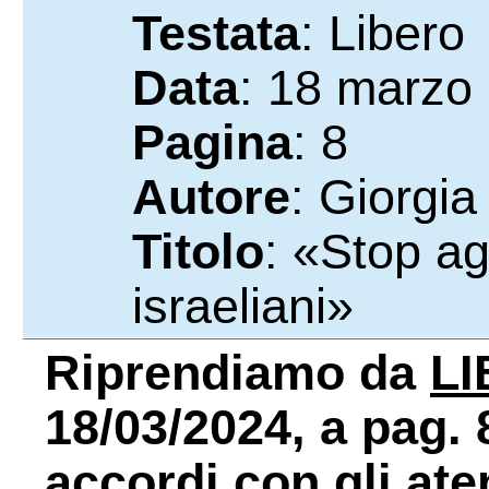
Testata
: Libero
Data
: 18 marzo
Pagina
: 8
Autore
: Giorgia
Titolo
: «Stop ag
israeliani»
Riprendiamo da
L
18/03/2024, a pag. 8
accordi con gli aten