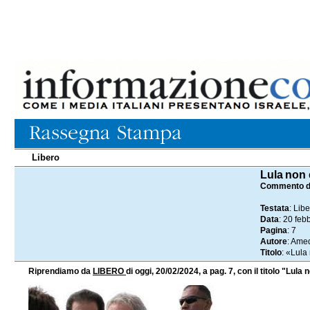
Libero
20.02.2024
Lula non e
Commento d
Testata
: Lib
Data
: 20 feb
Pagina
: 7
Autore
: Ame
Titolo
: «Lul
Riprendiamo da
LIBERO
di oggi, 20/02/2024, a pag. 7, con il titolo "