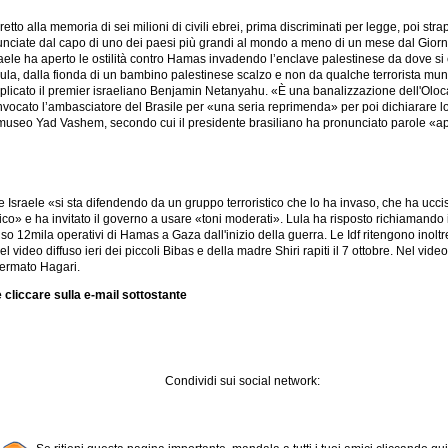
diretto alla memoria di sei milioni di civili ebrei, prima discriminati per legge, poi str
unciate dal capo di uno dei paesi più grandi al mondo a meno di un mese dal Giorn
ele ha aperto le ostilità contro Hamas invadendo l’enclave palestinese da dove si era
 Lula, dalla fionda di un bambino palestinese scalzo e non da qualche terrorista munit
icato il premier israeliano Benjamin Netanyahu. «È una banalizzazione dell'Olocaust
onvocato l’ambasciatore del Brasile per «una seria reprimenda» per poi dichiarare l
 museo Yad Vashem, secondo cui il presidente brasiliano ha pronunciato parole «
e Israele «si sta difendendo da un gruppo terroristico che lo ha invaso, che ha uccis
aico» e ha invitato il governo a usare «toni moderati». Lula ha risposto richiamand
ciso 12mila operativi di Hamas a Gaza dall'inizio della guerra. Le Idf ritengono inol
l video diffuso ieri dei piccoli Bibas e della madre Shiri rapiti il 7 ottobre. Nel vide
ffermato Hagari.
 cliccare sulla e-mail sottostante
Condividi sui social network: