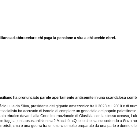
liano ad abbracciare chi paga la pensione a vita a chi uccide ebrei.
siliano ha pronunciato parole apertamente antisemite in una scandalosa combi
s Inácio Lula da Silva, presidente del gigante amazzonico fra il 2023 e il 2010 e di n
r socialista ha accusato di Israele di compiere un genocidio del popolo palestinese
Stato ebraico davanti alla Corte internazionale di Giustizia con la stessa accusa, L
 sen fuggita, un lapsus antisionista? Macché: «Quello che sta succedendo a Gaza non
 terroristi, «ma è una guerra fra un esercito molto preparato da una parte e donne e b