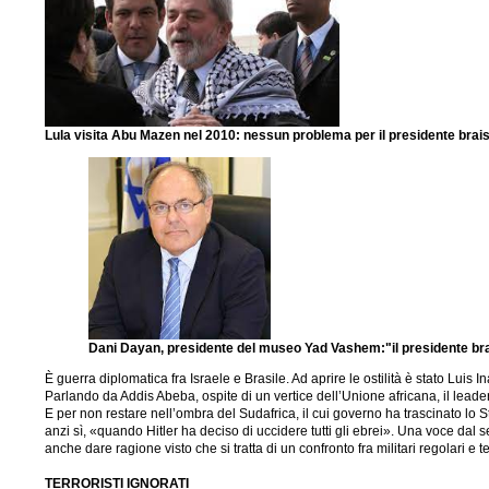
Lula visita Abu Mazen nel 2010: nessun problema per il presidente braisi
Dani Dayan, presidente del museo Yad Vashem:"il presidente bra
È guerra diplomatica fra Israele e Brasile. Ad aprire le ostilità è stato Lui
Parlando da Addis Abeba, ospite di un vertice dell’Unione africana, il leade
E per non restare nell’ombra del Sudafrica, il cui governo ha trascinato lo 
anzi sì, «quando Hitler ha deciso di uccidere tutti gli ebrei». Una voce dal
anche dare ragione visto che si tratta di un confronto fra militari regolari e
TERRORISTI IGNORATI