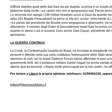
Difficile stabilire quali delle due frasi sia più stupida: la prima è un insulto 
fabbriche della morte i cui camini neri non si spegnevano mai. Parole pron
La seconda non spiega i 236 militari israeliani uccisi a Gaza da quando Isra
della 202 Brigata Paracadutisti ha perso la vita ieri, ucciso, nella mente di
«Le parole del presidente del Brasile sono vergognose e allarmanti», ha repl
difendersi». Il ministro degli Esteri di Gerusalemme Israel Katz ha prima c
quando lo stesso Lula si scuserà. Duro anche Dani Dayan, presidente del
ignoranza».
LA GUERRA CONTINUA
La Conib, la Confederação israelita do Brasil, ha ricordato al presidente ch
persone e difende nella sua carta costitutiva l'eliminazione dello Stato ebr
sterminio di civili, ieri le Israeli Defense Forces hanno affermato di aver uc
gravemente feriti. Ieri il portavoce militare Daniel Hagari ha anche parlato de
attorno due-tre terroristi. «Siamo molto preoccupati per la loro sorte», ha a
Per inviare a
Libero
la propria opinione, telefonare: 02/99966200, oppure
lettere@liberoquotidiano.it