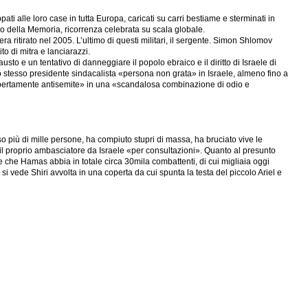
appati alle loro case in tutta Europa, caricati su carri bestiame e sterminati in
o della Memoria, ricorrenza celebrata su scala globale.
 ritirato nel 2005. L’ultimo di questi militari, il sergente. Simon Shlomov
o di mitra e lanciarazzi.
o e un tentativo di danneggiare il popolo ebraico e il diritto di Israele di
o stesso presidente sindacalista «persona non grata» in Israele, almeno fino a
apertamente antisemite» in una «scandalosa combinazione di odio e
o più di mille persone, ha compiuto stupri di massa, ha bruciato vive le
o il proprio ambasciatore da Israele «per consultazioni». Quanto al presunto
tre che Hamas abbia in totale circa 30mila combattenti, di cui migliaia oggi
o si vede Shiri avvolta in una coperta da cui spunta la testa del piccolo Ariel e