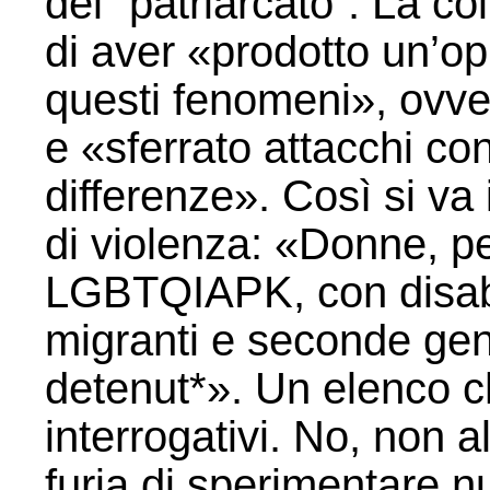
del “patriarcato”. La c
di aver «prodotto un’o
questi fenomeni», ovve
e «sferrato attacchi con
differenze». Così si va 
di violenza: «Donne, p
LGBTQIAPK, con disabil
migranti e seconde gen
detenut*». Un elenco ch
interrogativi. No, non 
furia di sperimentare nu