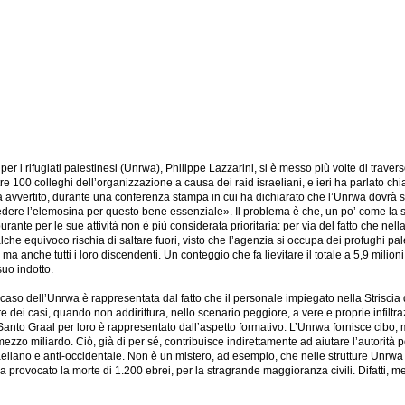
 per i rifugiati palestinesi (Unrwa), Philippe Lazzarini, si è messo più volte di traver
oltre 100 colleghi dell’organizzazione a causa dei raid israeliani, e ieri ha parlato c
», ha avvertito, durante una conferenza stampa in cui ha dichiarato che l’Unrwa do
dere l’elemosina per questo bene essenziale». Il problema è che, un po’ come la s
urante per le sue attività non è più considerata prioritaria: per via del fatto che ne
alche equivoco rischia di saltare fuori, visto che l’agenzia si occupa dei profughi p
a anche tutti i loro discendenti. Un conteggio che fa lievitare il totale a 5,9 mili
suo indotto.
aso dell’Unrwa è rappresentata dal fatto che il personale impiegato nella Strisci
dei casi, quando non addirittura, nello scenario peggiore, a vere e proprie infiltrazio
Santo Graal per loro è rappresentato dall’aspetto formativo. L’Unrwa fornisce cibo, med
zo miliardo. Ciò, già di per sé, contribuisce indirettamente ad aiutare l’autorità po
raeliano e anti-occidentale. Non è un mistero, ad esempio, che nelle strutture Unrwa a
a provocato la morte di 1.200 ebrei, per la stragrande maggioranza civili. Difatti, 