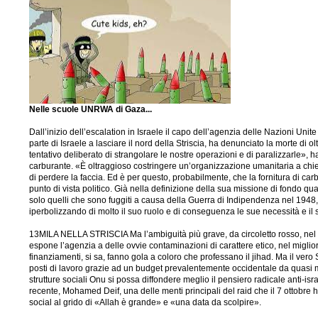
Nelle scuole UNRWA di Gaza...
Dall’inizio dell’escalation in Israele il capo dell’agenzia delle Nazioni Unite
parte di Israele a lasciare il nord della Striscia, ha denunciato la morte di 
tentativo deliberato di strangolare le nostre operazioni e di paralizzarle
carburante. «È oltraggioso costringere un’organizzazione umanitaria a chie
di perdere la faccia. Ed è per questo, probabilmente, che la fornitura di carb
punto di vista politico. Già nella definizione della sua missione di fondo qu
solo quelli che sono fuggiti a causa della Guerra di Indipendenza nel 1948, m
iperbolizzando di molto il suo ruolo e di conseguenza le sue necessità e il 
13MILA NELLA STRISCIA Ma l’ambiguità più grave, da circoletto rosso, nel c
espone l’agenzia a delle ovvie contaminazioni di carattere etico, nel migliore 
finanziamenti, si sa, fanno gola a coloro che professano il jihad. Ma il vero 
posti di lavoro grazie ad un budget prevalentemente occidentale da quasi mez
strutture sociali Onu si possa diffondere meglio il pensiero radicale anti-is
recente, Mohamed Deif, una delle menti principali del raid che il 7 ottobre h
social al grido di «Allah è grande» e «una data da scolpire».