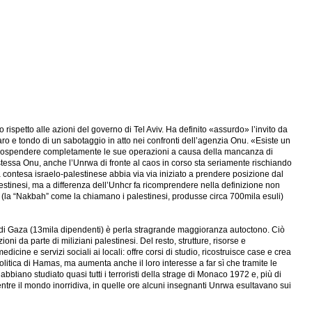
so rispetto alle azioni del governo di Tel Aviv. Ha definito «assurdo» l’invito da
hiaro e tondo di un sabotaggio in atto nei confronti dell’agenzia Onu. «Esiste un
vrà sospendere completamente le sue operazioni a causa della mancanza di
tessa Onu, anche l’Unrwa di fronte al caos in corso sta seriamente rischiando
lla contesa israelo-palestinese abbia via via iniziato a prendere posizione dal
alestinesi, ma a differenza dell’Unhcr fa ricomprendere nella definizione non
oni (la “Nakbah” come la chiamano i palestinesi, produsse circa 700mila esuli)
a di Gaza (13mila dipendenti) è perla stragrande maggioranza autoctono. Ciò
ni da parte di miliziani palestinesi. Del resto, strutture, risorse e
icine e servizi sociali ai locali: offre corsi di studio, ricostruisce case e crea
litica di Hamas, ma aumenta anche il loro interesse a far sì che tramite le
bbiano studiato quasi tutti i terroristi della strage di Monaco 1972 e, più di
mentre il mondo inorridiva, in quelle ore alcuni insegnanti Unrwa esultavano sui