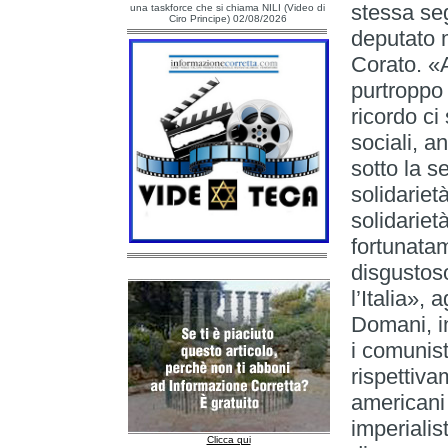
stessa seg
una taskforce che si chiama NILI (Video di
Ciro Principe) 02/08/2026
deputato m
Corato. «
purtroppo 
ricordo c
sociali, a
sotto la s
solidariet
solidariet
fortunatam
disgustos
l’Italia»,
Domani, i
i comunist
rispettiva
americani 
imperialis
Clicca qui