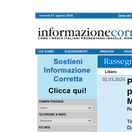
venerdi 07 agosto 2026
CHI SIAMO
SUGGERIMENTI
IMMAGINI
RASS
Libero
02.03.2026
P
p
M
R
T
D