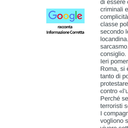
di essere 
criminali 
complicità
classe po
secondo lo
locandina.
sarcasmo.
consiglio.
Ieri pomer
Roma, si 
tanto di p
protestare
contro «l’
Perché sec
terroristi 
I compagni
vogliono s