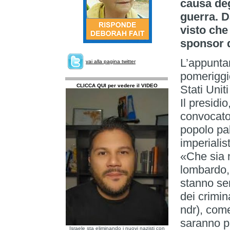
causa deg
guerra. D
visto che
sponsor d
L’appunta
vai alla pagina twitter
pomeriggio
CLICCA QUI per vedere il VIDEO
Stati Unit
Il presidio
convocato
popolo pal
imperialist
«Che sia 
lombardo,
stanno sem
dei crimin
ndr), come
saranno pr
Israele sta eliminando i nuovi nazisti con