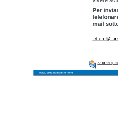
vivere sot
Per invia
telefonar
mail sott
lettere@libe
Se ritieni que
www.jerusalemonline.com