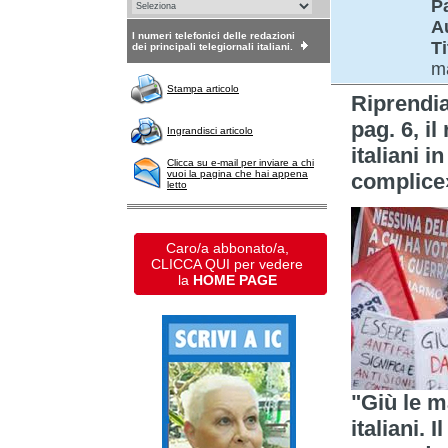
P
A
I numeri telefonici delle redazioni
Ti
dei principali telegiornali italiani.
ma
Stampa articolo
Riprend
pag. 6, i
Ingrandisci articolo
italiani i
Clicca su e-mail per inviare a chi
vuoi la pagina che hai appena
complice
letto
Caro/a abbonato/a,
CLICCA QUI per vedere
la
HOME PAGE
"Giù le m
italiani. 