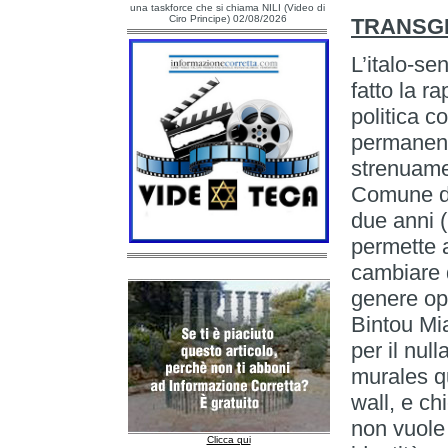
una taskforce che si chiama NILI (Video di
Ciro Principe) 02/08/2026
TRANSG
L’italo-se
fatto la r
politica 
permanent
strenuamen
Comune di 
due anni (
permette a
cambiare 
genere op
Bintou Mi
per il nul
murales qu
wall, e ch
non vuole
Clicca qui