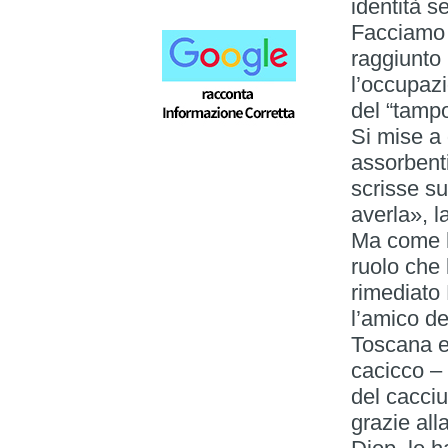
identità s
Facciamo 
raggiunto
l’occupazi
del “tamp
Si mise a 
assorbenti
scrisse s
averla», 
Ma come h
ruolo che 
rimediato 
l’amico d
Toscana e
cacicco – 
del cacci
grazie all