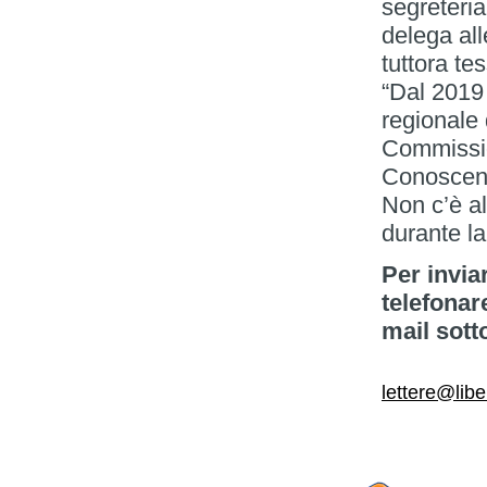
segreteri
delega all
tuttora te
“Dal 2019
regionale 
Commission
Conoscenze
Non c’è al
durante l
Per invia
telefonar
mail sott
lettere@libe