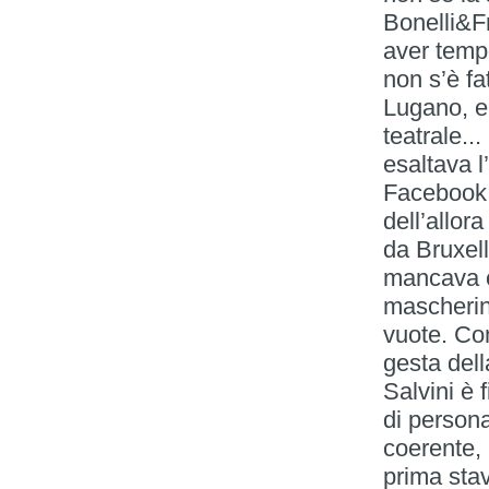
Bonelli&Fr
aver tempo
non s’è fa
Lugano, e 
teatrale..
esaltava 
Facebook i
dell’allor
da Bruxell
mancava ch
mascherin
vuote. Co
gesta del
Salvini è 
di persona
coerente, 
prima stav