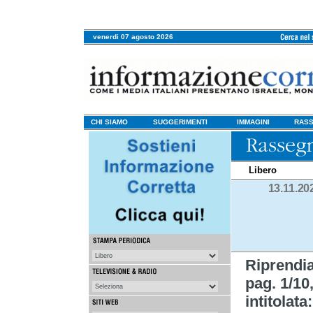
venerdi 07 agosto 2026
CHI SIAMO
SUGGERIMENTI
IMMAGINI
RASS
Libero
13.11.20
Riprend
pag. 1/10
intitolat