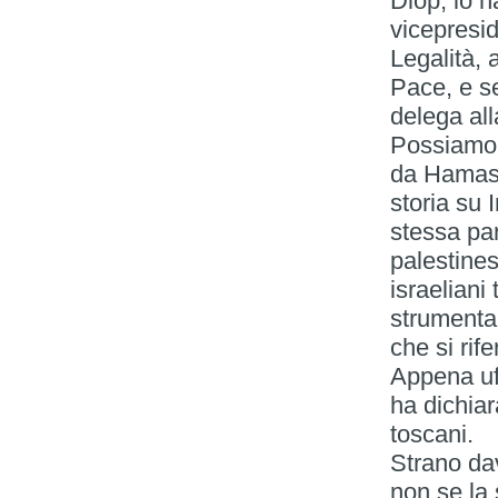
Diop, lo ha
vicepresi
Legalità, 
Pace, e se
delega all
Possiamo 
da Hamas i
storia su 
stessa pa
palestines
israeliani
strumenta
che si rif
Appena uff
ha dichia
toscani.
Strano da
non se la 