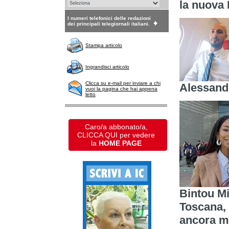
la nuova 
I numeri telefonici delle redazioni
dei principali telegiornali italiani.
Stampa articolo
Ingrandisci articolo
Clicca su e-mail per inviare a chi
Alessand
vuoi la pagina che hai appena
letto
Caro/a abbonato/a,
CLICCA QUI per vedere
la
HOME PAGE
Bintou Mi
Toscana, 
ancora m