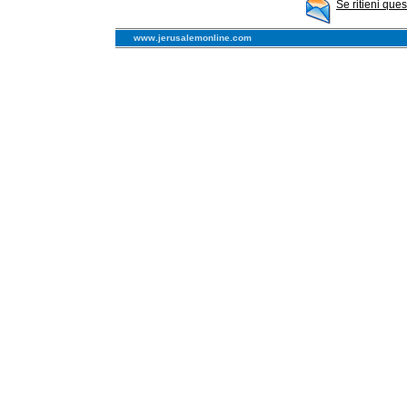
Se ritieni que
www.jerusalemonline.com