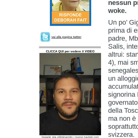
nessun p
woke.
Un po’ Gig
prima di e
padre, Mb
vai alla pagina twitter
Salis, int
CLICCA QUI per vedere il VIDEO
altrui: st
4), mai sm
senegales
un alloggi
accumulat
signorina
governato
della Tos
ma non è 
soprattutt
svizzera.
Israele sta eliminando i nuovi nazisti con