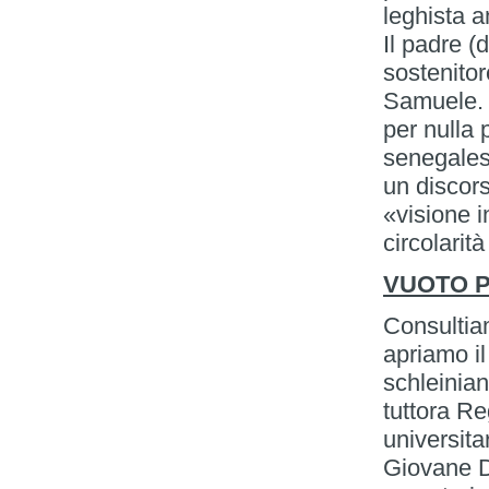
leghista 
Il padre (
sostenitor
Samuele. S
per nulla 
senegales
un discors
«visione i
circolarit
VUOTO 
Consultia
apriamo i
schleinian
tuttora R
universita
Giovane D